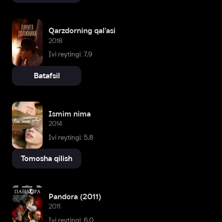
Qarzdorning qal'asi
2018
Ivi reytingi: 7,9
Batafsil
Ismim nima
2014
Ivi reytingi: 5,8
Tomosha qilish
Pandora (2011)
2011
Ivi reytingi: 6,0