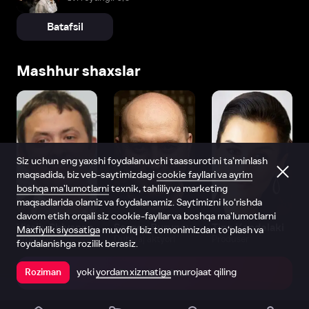
Batafsil
Mashhur shaxslar
Siz uchun eng yaxshi foydalanuvchi taassurotini ta’minlash
maqsadida, biz veb-saytimizdagi
cookie fayllari va ayrim
boshqa ma’lumotlarni
texnik, tahliliy va marketing
maqsadlarida olamiz va foydalanamiz. Saytimizni ko‘rishda
davom etish orqali siz cookie-fayllar va boshqa ma’lumotlarni
Vitaliy Shlyappo
Sergey Burunov
Tina Kandelaki
Maxfiylik siyosatiga
muvofiq biz tomonimizdan to‘plash va
Produser
Dublyaj aktyori
Produser
foydalanishga rozilik berasiz.
yoki
yordam xizmatiga
murojaat qiling
Roziman
Ilovada ochish