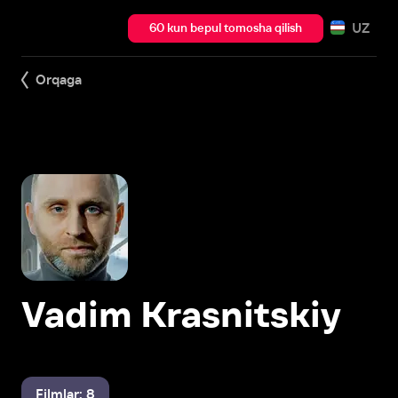
UZ
60 kun bepul tomosha qilish
Orqaga
Vadim Krasnitskiy
Filmlar: 8