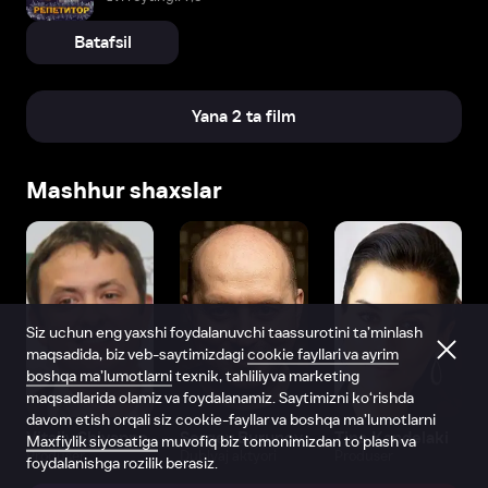
Batafsil
Yana 2 ta film
Mashhur shaxslar
Siz uchun eng yaxshi foydalanuvchi taassurotini ta’minlash
maqsadida, biz veb-saytimizdagi
cookie fayllari va ayrim
boshqa ma’lumotlarni
texnik, tahliliy va marketing
maqsadlarida olamiz va foydalanamiz. Saytimizni ko‘rishda
davom etish orqali siz cookie-fayllar va boshqa ma’lumotlarni
Vitaliy Shlyappo
Sergey Burunov
Tina Kandelaki
Maxfiylik siyosatiga
muvofiq biz tomonimizdan to‘plash va
Produser
Dublyaj aktyori
Produser
foydalanishga rozilik berasiz.