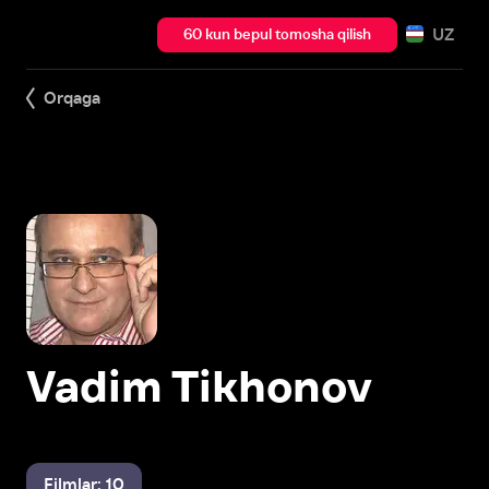
UZ
60 kun bepul tomosha qilish
Orqaga
Vadim Tikhonov
Filmlar: 10