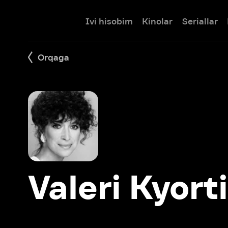
Ivi hisobim
Kinolar
Seriallar
Bolalar
Orqaga
Valeri Kyortin
Filmlar: 1