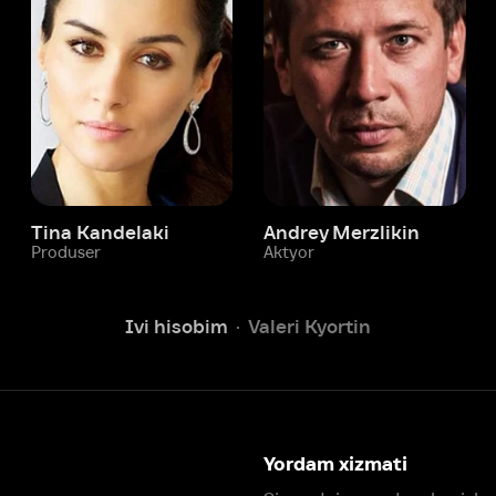
 Kandelaki
Andrey Merzlikin
ser
Aktyor
Aktyor
Ivi hisobim
Valeri Kyortin
Yordam xizmati
Sizga doim yordam berishga
tayyormiz.
Operatorlarimiz 24/7 onlayn
Chatga yozish
Fil
ashtirish