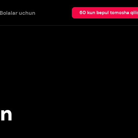
 uchun
Qidir
60 kun bepul tomosha qilish