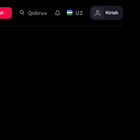
uv
UZ
Kirish