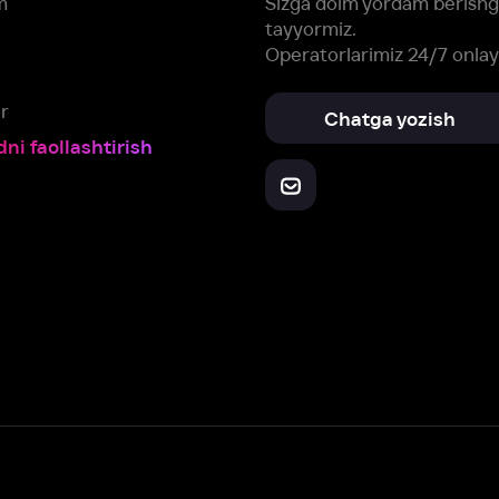
Yuklab oling:
Oching:
Barcha qurilmalar
RuStore
AppGallery
a, biz veb-saytimizdagi
cookie fayllari va ayrim boshqa ma’lumotlarni
te
ookie-fayllar va boshqa ma’lumotlarni
Maxfiylik siyosatiga
muvofiq biz t
Box Office, Inc