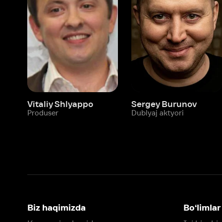
Vitaliy Shlyappo
Sergey Burunov
Tina
Produser
Dublyaj aktyori
Produ
Biz haqimizda
Bo‘limlar
Kompaniya haqida
Ivi hisobim
Bo‘sh ish o‘rinlari
Kinolar
Beta sinov dasturi
Seriallar
Hamkorlar uchun maʼlumot
Multfilmlar
Reklama joylashtirish
Promokodni faoll
Foydalanuvchi bilan kelishuv
Maxfiylik siyosati