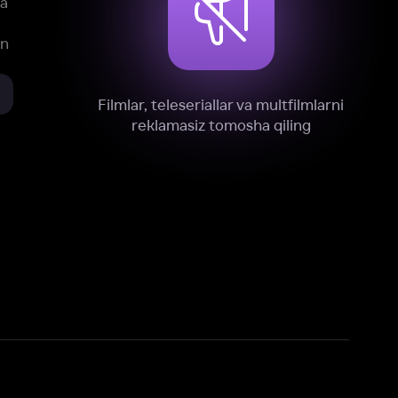
xnik, tahliliy va marketing maqsadlarida
omonimizdan to‘plash va foydalanishga