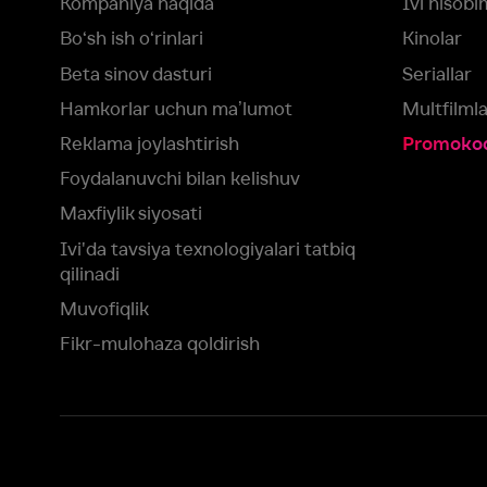
Ivi'da tavsiya texnologiyalari tatbiq
qilinadi
Muvofiqlik
Fikr-mulohaza qoldirish
Yuklash:
Mavjud:
Tomosha qiling:
App Store
Google Play
Smart TV
Siz uchun eng yaxshi foydalanuvchi taassurotini ta’minlash maqsadid
olamiz va foydalanamiz. Saytimizni ko‘rishda davom etish orqali siz c
©
2026
“Ivi.ru” MCHJ
rozilik berasiz.
HBO ® and related service marks are the property of Home 
yoki
yordam xizmatiga
murojaat qiling
Roziman