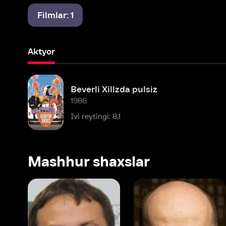
Aktyor
Beverli Xillzda pulsiz
1986
Ivi reytingi: 8,1
Mashhur shaxslar