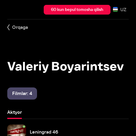
UZ
60 kun bepul tomosha qilish
Orqaga
Valeriy Boyarintsev
Filmlar: 4
Aktyor
Leningrad 46