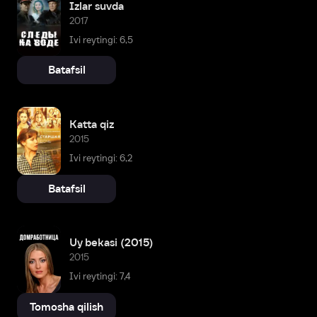
Izlar suvda
2017
Ivi reytingi: 6,5
Batafsil
Katta qiz
2015
Ivi reytingi: 6,2
Batafsil
Uy bekasi (2015)
2015
Ivi reytingi: 7,4
Tomosha qilish