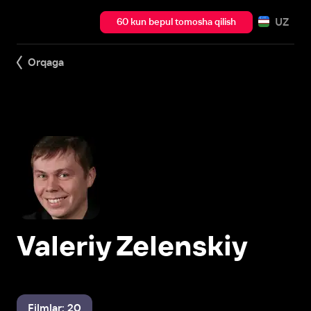
UZ
60 kun bepul tomosha qilish
Orqaga
Valeriy Zelenskiy
Filmlar: 20