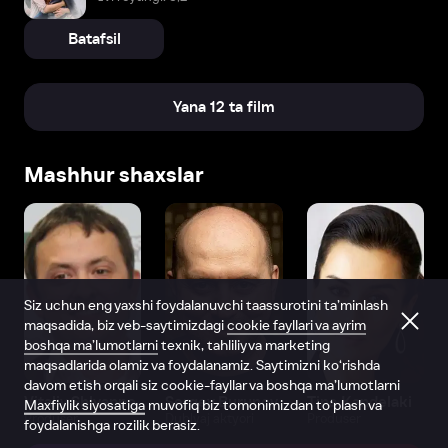
Batafsil
Yana 12 ta film
Mashhur shaxslar
Siz uchun eng yaxshi foydalanuvchi taassurotini ta’minlash
maqsadida, biz veb-saytimizdagi
cookie fayllari va ayrim
boshqa ma’lumotlarni
texnik, tahliliy va marketing
maqsadlarida olamiz va foydalanamiz. Saytimizni ko‘rishda
davom etish orqali siz cookie-fayllar va boshqa ma’lumotlarni
Vitaliy Shlyappo
Sergey Burunov
Tina Kandelaki
Maxfiylik siyosatiga
muvofiq biz tomonimizdan to‘plash va
Produser
Dublyaj aktyori
Produser
foydalanishga rozilik berasiz.