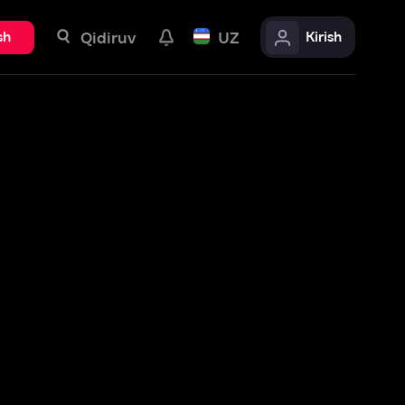
uv
UZ
Kirish