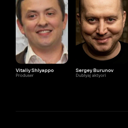
Vitaliy Shlyappo
Sergey Burunov
Tina
Produser
Dublyaj aktyori
Produ
Biz haqimizda
Bo‘limlar
Kompaniya haqida
Ivi hisobim
Bo‘sh ish o‘rinlari
Kinolar
Beta sinov dasturi
Seriallar
Hamkorlar uchun maʼlumot
Multfilmlar
Reklama joylashtirish
Promokodni faoll
Foydalanuvchi bilan kelishuv
Maxfiylik siyosati
Ivi'da tavsiya texnologiyalari tatbiq