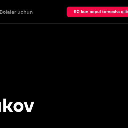
 uchun
Qidir
60 kun bepul tomosha qilish
ov