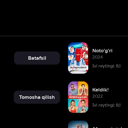
Noto'g'ri
2024
Batafsil
Ivi reytingi: 8,1
Keldik!
2022
Tomosha qilish
Ivi reytingi: 8,1
Afsonaviy to'purar
2020
Batafsil
Ivi reytingi: 8,6