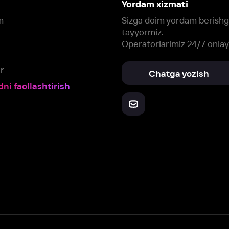
Yuklab oling:
Oching:
Barcha qurilmalar
RuStore
AppGallery
a, biz veb-saytimizdagi
cookie fayllari va ayrim boshqa ma’lumotlarni
te
ookie-fayllar va boshqa ma’lumotlarni
Maxfiylik siyosatiga
muvofiq biz t
Box Office, Inc