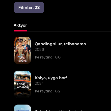
Aktyor
Qandingni ur, telbanamo
2026
Ivi reytingi: 8,6
Kolya, uyga bor!
2024
Ivi reytingi: 6,2
Oxirgidan oldingi misol
2022
Ivi reytingi: 8,3