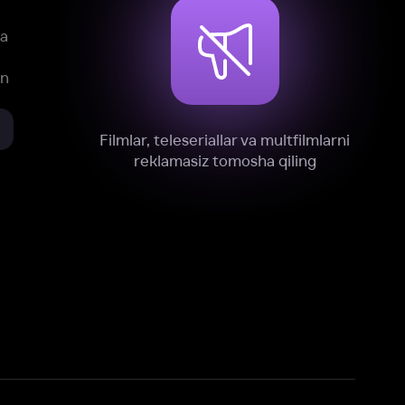
xnik, tahliliy va marketing maqsadlarida
omonimizdan to‘plash va foydalanishga