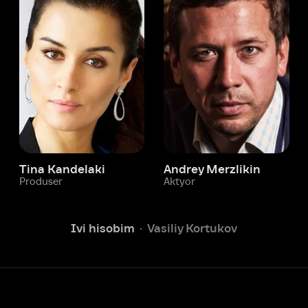
 Kandelaki
Andrey Merzlikin
ser
Aktyor
Aktyor
Ivi hisobim
Vasiliy Kortukov
Yordam xizmati
Sizga doim yordam berishga
tayyormiz.
Operatorlarimiz 24/7 onlayn
Chatga yozish
Fil
ashtirish