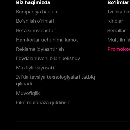
qilinadi
Muvofiqlik
Fikr-mulohaza qoldirish
Yuklash:
Mavjud:
Tomosha qiling:
App Store
Google Play
Smart TV
Siz uchun eng yaxshi foydalanuvchi taassurotini ta’minlash maqsadid
olamiz va foydalanamiz. Saytimizni ko‘rishda davom etish orqali siz c
©
2026
“Ivi.ru” MCHJ
rozilik berasiz.
HBO ® and related service marks are the property of Home 
yoki
yordam xizmatiga
murojaat qiling
Roziman