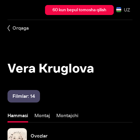
UZ
60 kun bepul tomosha qilish
Orqaga
Vera Kruglova
Filmlar: 14
Hammasi
Montaj
Montajchi
Ovozlar