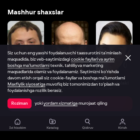
Mashhur shaxslar
Siz uchun eng yaxshi foydalanuvchi taassurotini ta’minlash
maqsadida, biz veb-saytimizdagi
cookie fayllari va ayrim
boshqa ma’lumotlarni
texnik, tahliliy va marketing
maqsadlarida olamiz va foydalanamiz. Saytimizni ko‘rishda
davom etish orqali siz cookie-fayllar va boshqa ma’lumotlarni
Vitaliy Shlyappo
Sergey Burunov
Tina Kandelaki
Maxfiylik siyosatiga
muvofiq biz tomonimizdan to‘plash va
Produser
Dublyaj aktyori
Produser
foydalanishga rozilik berasiz.
yoki
yordam xizmatiga
murojaat qiling
Roziman
Ilovada ochish
Ivi hisobim
Katalog
Qidiruv
Kirish