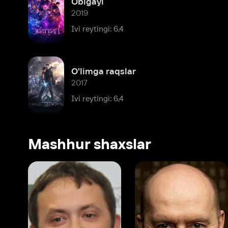
O'limga raqslar
2017
Ivi reytingi: 6,4
Mashhur shaxslar
Vitaliy Shlyappo
Sergey Burunov
Tina
Produser
Dublyaj aktyori
Produ