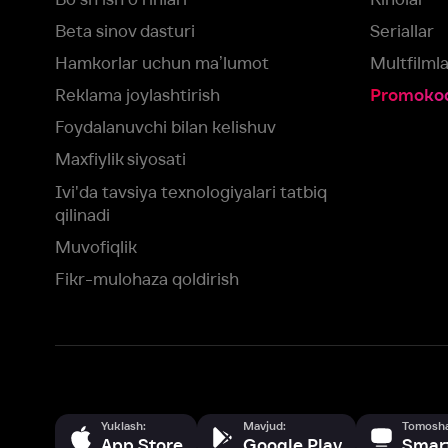
Fikr-mulohaza qoldirish
Yuklash:
Mavjud:
Tomosha qiling:
App Store
Google Play
Smart TV
Siz uchun eng yaxshi foydalanuvchi taassurotini ta’minlash maqsadid
olamiz va foydalanamiz. Saytimizni ko‘rishda davom etish orqali siz c
©
2026
“Ivi.ru” MCHJ
rozilik berasiz.
HBO ® and related service marks are the property of Home 
yoki
yordam xizmatiga
murojaat qiling
Roziman