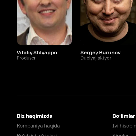
Biz haqimizda
Bo‘limlar
Kompaniya haqida
Ivi hisobim
Bo‘sh ish o‘rinlari
Kinolar
Beta sinov dasturi
Seriallar
Hamkorlar uchun maʼlumot
Multfilmlar
Reklama joylashtirish
Promokodni faoll
Foydalanuvchi bilan kelishuv
Maxfiylik siyosati
Ivi'da tavsiya texnologiyalari tatbiq
qilinadi
Muvofiqlik