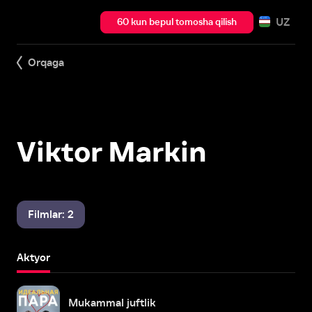
UZ
60 kun bepul tomosha qilish
Orqaga
Viktor Markin
Filmlar: 2
Aktyor
Mukammal juftlik