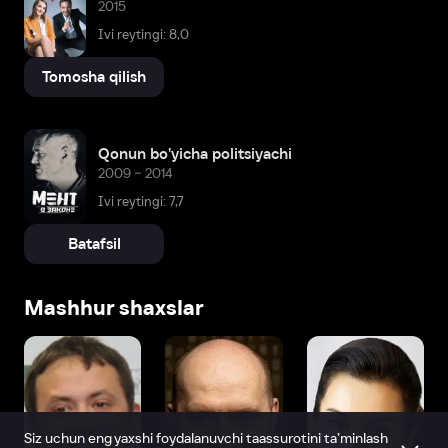
2015
Ivi reytingi: 8,0
Tomosha qilish
Qonun bo'yicha politsiyachi
2009 – 2014
Ivi reytingi: 7,7
Batafsil
Mashhur shaxslar
Siz uchun eng yaxshi foydalanuvchi taassurotini ta’minlash