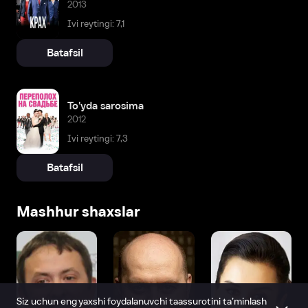
2013
Ivi reytingi: 7,1
Batafsil
To'yda sarosima
2012
Ivi reytingi: 7,3
Batafsil
Mashhur shaxslar
Siz uchun eng yaxshi foydalanuvchi taassurotini ta’minlash