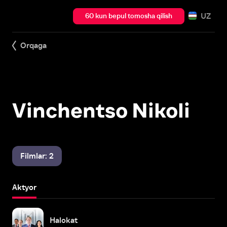
UZ
60 kun bepul tomosha qilish
Orqaga
Vinchentso Nikoli
Filmlar: 2
Aktyor
Halokat