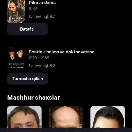
Pikova dama
1982
Ivi reytingi: 8,7
Batafsil
Sherlok holms va doktor vatson
1979 – 1986
Ivi reytingi: 8,8
Tomosha qilish
Mashhur shaxslar