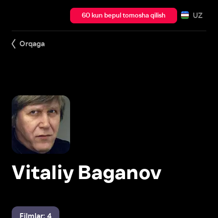
UZ
60 kun bepul tomosha qilish
Orqaga
Vitaliy Baganov
Filmlar: 4