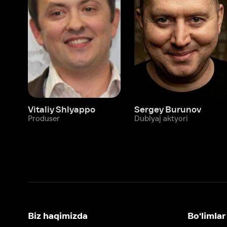
Vitaliy Shlyappo
Sergey Burunov
Tina
Produser
Dublyaj aktyori
Produ
Biz haqimizda
Bo‘limlar
Kompaniya haqida
Ivi hisobim
Bo‘sh ish o‘rinlari
Kinolar
Beta sinov dasturi
Seriallar
Hamkorlar uchun maʼlumot
Multfilmlar
Reklama joylashtirish
Promokodni faoll
Foydalanuvchi bilan kelishuv
Maxfiylik siyosati
Ivi'da tavsiya texnologiyalari tatbiq
qilinadi