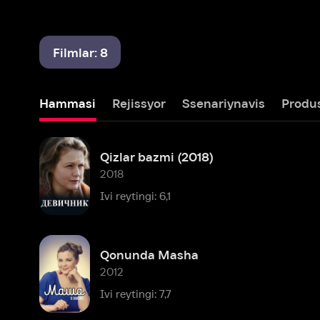
Filmlar: 8
Hammasi
Rejissyor
Ssenariynavis
Produser
Qizlar bazmi (2018)
2018
Ivi reytingi: 6,1
Qonunda Masha
2012
Ivi reytingi: 7,7
Zoya
2010
Ivi reytingi: 7,3