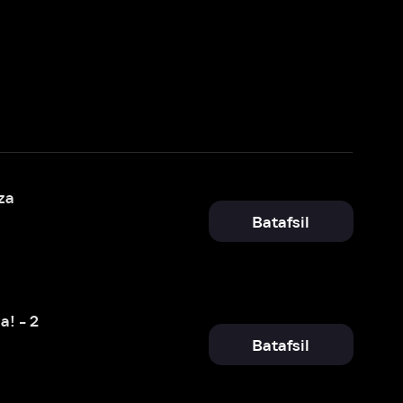
Batafsil
Batafsil
Tomosha qilish