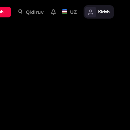
uv
UZ
Kirish