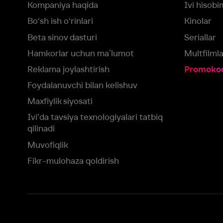
Muvofiqlik
Fikr-mulohaza qoldirish
Yuklash:
Mavjud:
Tomosha qiling:
App Store
Google Play
Smart TV
Siz uchun eng yaxshi foydalanuvchi taassurotini ta’minlash maqsadid
olamiz va foydalanamiz. Saytimizni ko‘rishda davom etish orqali siz c
©
2026
“Ivi.ru” MCHJ
rozilik berasiz.
HBO ® and related service marks are the property of Home 
yoki
yordam xizmatiga
murojaat qiling
Roziman