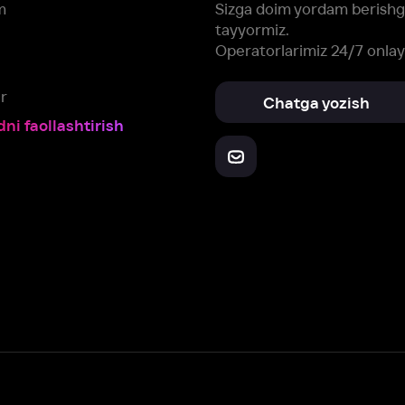
Yuklab oling:
Oching:
Barcha qurilmalar
RuStore
AppGallery
a, biz veb-saytimizdagi
cookie fayllari va ayrim boshqa ma’lumotlarni
te
ookie-fayllar va boshqa ma’lumotlarni
Maxfiylik siyosatiga
muvofiq biz t
Box Office, Inc