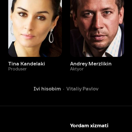
 Kandelaki
Andrey Merzlikin
ser
Aktyor
Aktyor
Ivi hisobim
Vitaliy Pavlov
Yordam xizmati
Sizga doim yordam berishga
tayyormiz.
Operatorlarimiz 24/7 onlayn
Chatga yozish
Fil
ashtirish