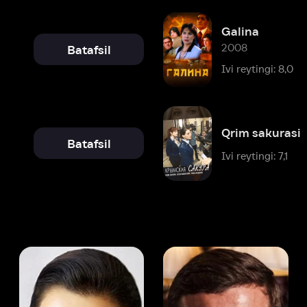
Qrim sakurasi
Batafsil
Ivi reytingi: 7,1