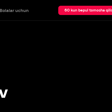
 uchun
Qidir
60 kun bepul tomosha qilish