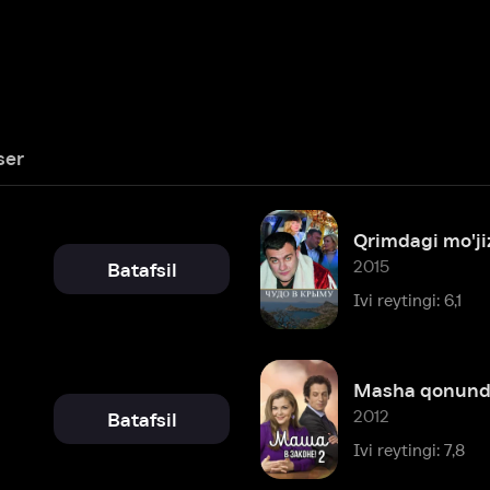
Qrimdagi mo'jiza
2015
Batafsil
Ivi reytingi: 6,1
Masha qonunda! - 2
2012
Batafsil
Ivi reytingi: 7,8
Galina
2008
Batafsil
Ivi reytingi: 8,0