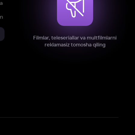
xnik, tahliliy va marketing maqsadlarida
omonimizdan to‘plash va foydalanishga