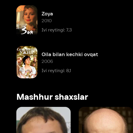
Oila bilan kechki ovqat
2006
Ivi reytingi: 8,1
Mashhur shaxslar