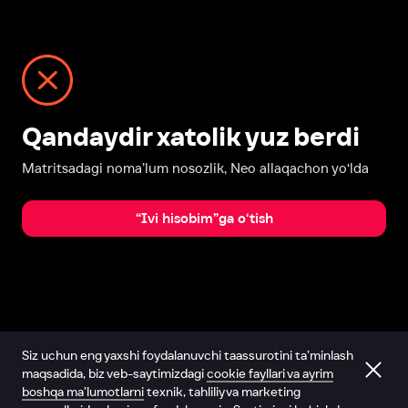
Qandaydir xatolik yuz berdi
Matritsadagi noma’lum nosozlik, Neo allaqachon yo‘lda
“Ivi hisobim”ga o‘tish
Siz uchun eng yaxshi foydalanuvchi taassurotini ta’minlash
maqsadida, biz veb-saytimizdagi
cookie fayllari va ayrim
boshqa ma’lumotlarni
texnik, tahliliy va marketing