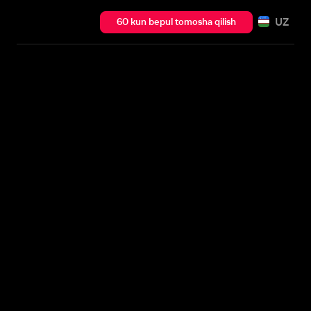
UZ
60 kun bepul tomosha qilish