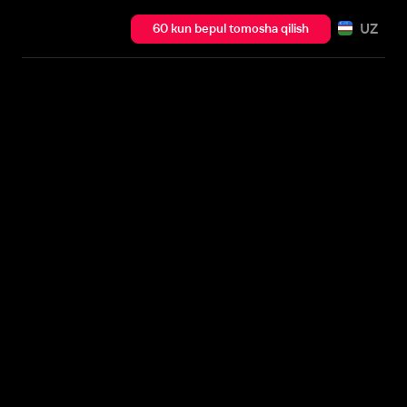
UZ
60 kun bepul tomosha qilish