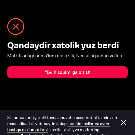
Qandaydir xatolik yuz berdi
Matritsadagi noma’lum nosozlik, Neo allaqachon yo‘lda
“Ivi hisobim”ga o‘tish
Siz uchun eng yaxshi foydalanuvchi taassurotini ta’minlash
maqsadida, biz veb-saytimizdagi
cookie fayllari va ayrim
boshqa ma’lumotlarni
texnik, tahliliy va marketing