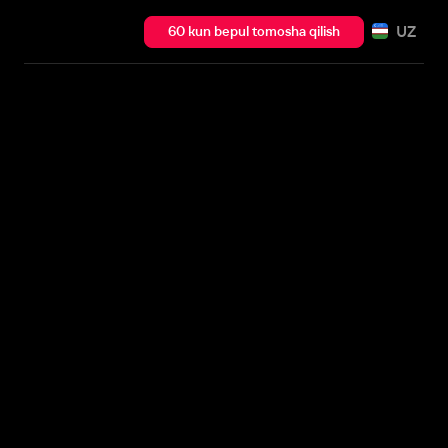
UZ
60 kun bepul tomosha qilish