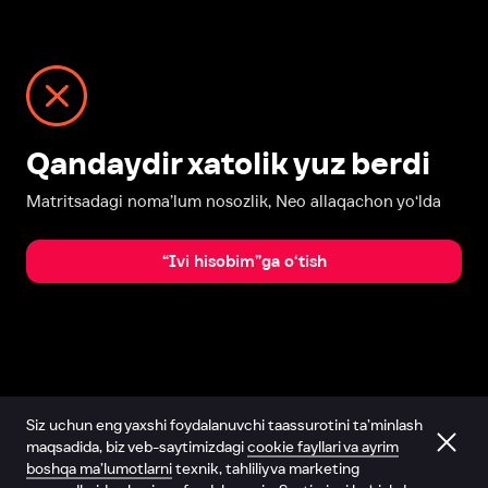
Qandaydir xatolik yuz berdi
Matritsadagi noma’lum nosozlik, Neo allaqachon yo‘lda
“Ivi hisobim”ga o‘tish
Siz uchun eng yaxshi foydalanuvchi taassurotini ta’minlash
maqsadida, biz veb-saytimizdagi
cookie fayllari va ayrim
boshqa ma’lumotlarni
texnik, tahliliy va marketing