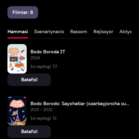
Filmlar: 8
Hammasi
Ssenariynavis
Rassom
Rejissyor
Aktyor
Bodo Boroda IT
2024
Ivi reytingi: 7,7
Batafsil
Bodo Borodo: Sayohatlar (ozarbayjoncha subtitrlar)
2021 – 2022
Ivi reytingi: 7,1
Batafsil