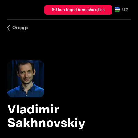
UZ
60 kun bepul tomosha qilish
Orqaga
Vladimir
Sakhnovskiy