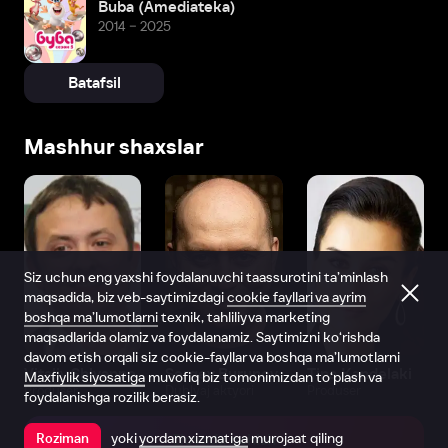
Buba (Amediateka)
2014 – 2025
Batafsil
Mashhur shaxslar
Siz uchun eng yaxshi foydalanuvchi taassurotini ta’minlash
maqsadida, biz veb-saytimizdagi
cookie fayllari va ayrim
boshqa ma’lumotlarni
texnik, tahliliy va marketing
maqsadlarida olamiz va foydalanamiz. Saytimizni ko‘rishda
davom etish orqali siz cookie-fayllar va boshqa ma’lumotlarni
Vitaliy Shlyappo
Sergey Burunov
Tina Kandelaki
Maxfiylik siyosatiga
muvofiq biz tomonimizdan to‘plash va
Produser
Dublyaj aktyori
Produser
foydalanishga rozilik berasiz.
yoki
yordam xizmatiga
murojaat qiling
Roziman
Ilovada ochish