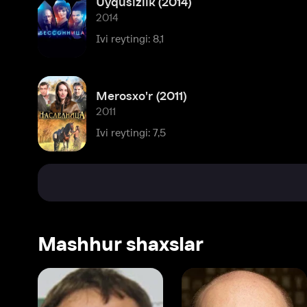
Merosxo'r (2011)
2011
Ivi reytingi: 7,5
Mashhur shaxslar