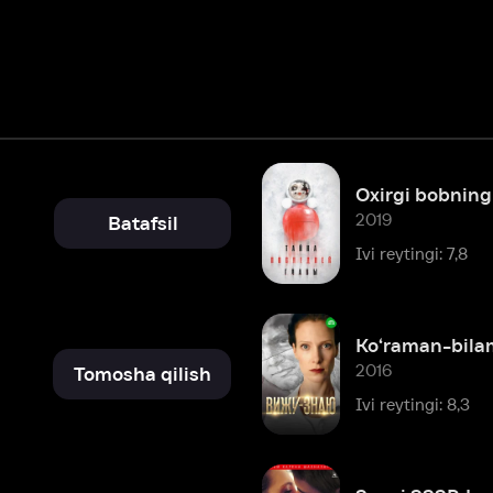
Oxirgi bobning siri
2019
Batafsil
Ivi reytingi: 7,8
Ko‘raman-bilaman
2016
Tomosha qilish
Ivi reytingi: 8,3
Sevgi SSSRda
2012
Batafsil
Ivi reytingi: 8,1