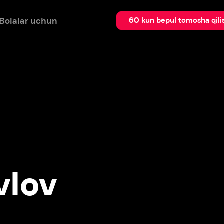
 uchun
Qidir
60 kun bepul tomosha qilish
ov