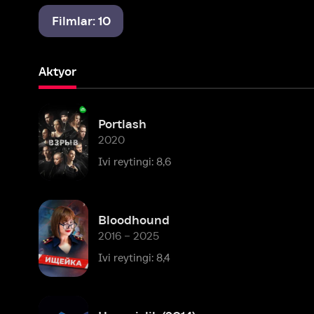
Aktyor
Portlash
2020
Ivi reytingi: 8,6
Bloodhound
2016 – 2025
Ivi reytingi: 8,4
Uyqusizlik (2014)
2014
Ivi reytingi: 8,1