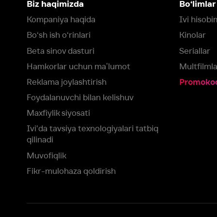
qilinadi
Muvofiqlik
Fikr-mulohaza qoldirish
Yuklash:
Mavjud:
Tomosha qiling:
App Store
Google Play
Smart TV
Siz uchun eng yaxshi foydalanuvchi taassurotini ta’minlash maqsadid
olamiz va foydalanamiz. Saytimizni ko‘rishda davom etish orqali siz c
©
2026
“Ivi.ru” MCHJ
rozilik berasiz.
HBO ® and related service marks are the property of Home 
yoki
yordam xizmatiga
murojaat qiling
Roziman