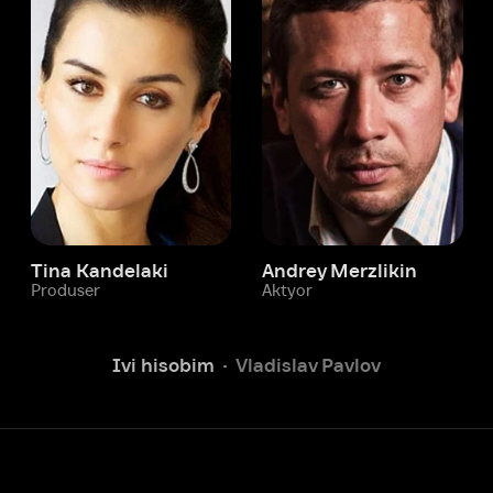
 Kandelaki
Andrey Merzlikin
ser
Aktyor
Aktyor
Ivi hisobim
Vladislav Pavlov
Yordam xizmati
Sizga doim yordam berishga
tayyormiz.
Operatorlarimiz 24/7 onlayn
Chatga yozish
Fil
ashtirish