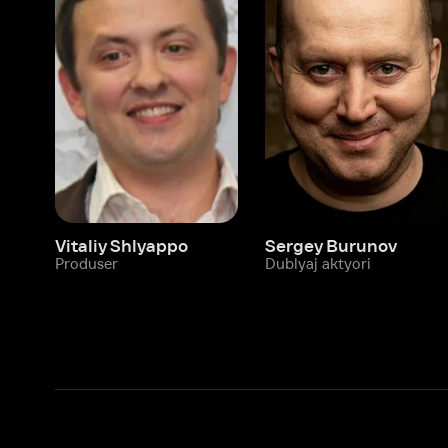
Vitaliy Shlyappo
Sergey Burunov
Tina
Produser
Dublyaj aktyori
Produ
Biz haqimizda
Bo‘limlar
Kompaniya haqida
Ivi hisobim
Bo‘sh ish o‘rinlari
Kinolar
Beta sinov dasturi
Seriallar
Hamkorlar uchun maʼlumot
Multfilmlar
Reklama joylashtirish
Promokodni faoll
Foydalanuvchi bilan kelishuv
Maxfiylik siyosati
Ivi'da tavsiya texnologiyalari tatbiq