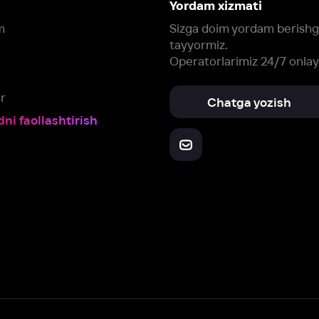
Yuklab oling:
Oching:
Barcha qurilmalar
RuStore
AppGallery
a, biz veb-saytimizdagi
cookie fayllari va ayrim boshqa ma’lumotlarni
te
ookie-fayllar va boshqa ma’lumotlarni
Maxfiylik siyosatiga
muvofiq biz t
Box Office, Inc