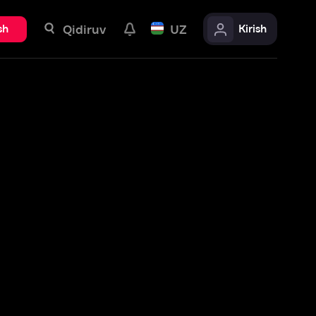
uv
UZ
Kirish