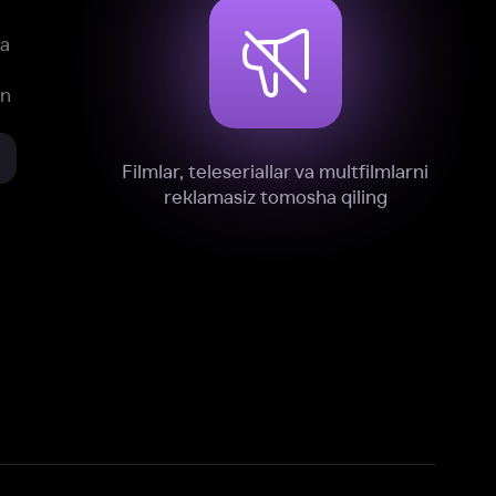
xnik, tahliliy va marketing maqsadlarida
omonimizdan to‘plash va foydalanishga