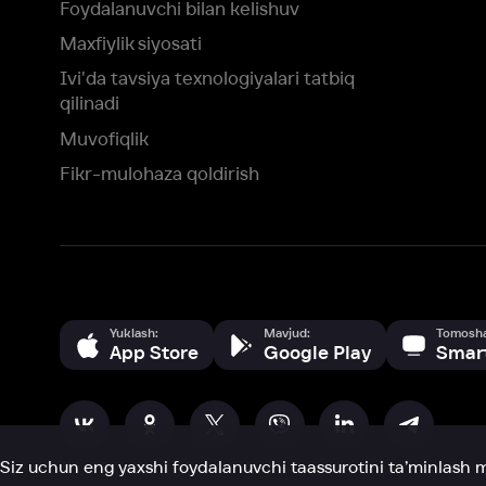
Yuklash:
Mavjud:
Tomosha qiling:
App Store
Google Play
Smart TV
Siz uchun eng yaxshi foydalanuvchi taassurotini ta’minlash maqsadid
olamiz va foydalanamiz. Saytimizni ko‘rishda davom etish orqali siz c
©
2026
“Ivi.ru” MCHJ
rozilik berasiz.
HBO ® and related service marks are the property of Home 
yoki
yordam xizmatiga
murojaat qiling
Roziman