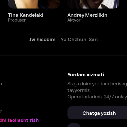
Ivi hisobim
Yu Chzhun-San
Yordam xizmati
Sizga doim yordam berishga
tayyormiz.
Operatorlarimiz 24/7 onlayn
Chatga yozish
Fil
ashtirish