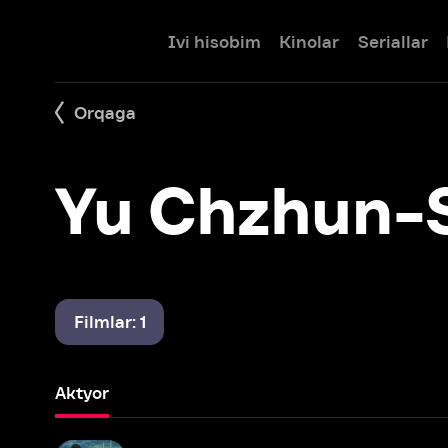
Ivi hisobim
Kinolar
Seriallar
Bolalar
Orqaga
Yu Chzhun-Sa
Filmlar: 1
Aktyor
Boshqa mamlakatda
2012