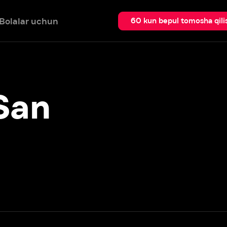
 uchun
Qidir
60 kun bepul tomosha qilish
n
Batafsil