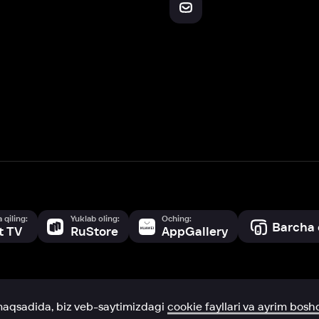
Yuklab oling:
Oching:
Barcha qurilmalar
RuStore
AppGallery
a, biz veb-saytimizdagi
cookie fayllari va ayrim boshqa ma’lumotlarni
te
ookie-fayllar va boshqa ma’lumotlarni
Maxfiylik siyosatiga
muvofiq biz t
Box Office, Inc