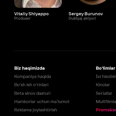
Biz haqimizda
Bo‘limlar
Kompaniya haqida
Ivi hisobim
Bo‘sh ish o‘rinlari
Kinolar
Beta sinov dasturi
Seriallar
Hamkorlar uchun maʼlumot
Multfilmlar
Reklama joylashtirish
Promokodni faoll
Foydalanuvchi bilan kelishuv
Maxfiylik siyosati
Ivi'da tavsiya texnologiyalari tatbiq
qilinadi
Muvofiqlik
Fikr-mulohaza qoldirish