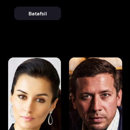
 Kandelaki
Andrey Merzlikin
ser
Aktyor
Aktyor