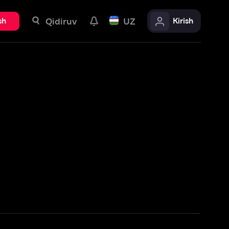
uv
UZ
Kirish