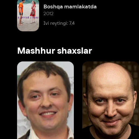
Ivi reytingi: 7,4
Mashhur shaxslar
Vitaliy Shlyappo
Sergey Burunov
Tina
Produser
Dublyaj aktyori
Produ