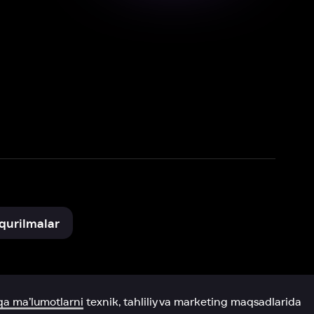
xnik, tahliliy va marketing maqsadlarida
omonimizdan to‘plash va foydalanishga