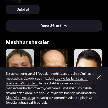
Batafsil
Yana 36 ta film
Mashhur shaxslar
Siz uchun eng yaxshi foydalanuvchi taassurotini ta’minlash
maqsadida, biz veb-saytimizdagi
cookie fayllari va ayrim
boshqa ma’lumotlarni
texnik, tahliliy va marketing
maqsadlarida olamiz va foydalanamiz. Saytimizni ko‘rishda
davom etish orqali siz cookie-fayllar va boshqa ma’lumotlarni
Vitaliy Shlyappo
Sergey Burunov
Tina Kandelaki
Maxfiylik siyosatiga
muvofiq biz tomonimizdan to‘plash va
Produser
Dublyaj aktyori
Produser
foydalanishga rozilik berasiz.