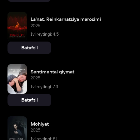
La'nat. Reinkarnatsiya marosimi
2025
Ivi reytingi: 4,5
Batafsil
Sentimental qiymat
2025
Ivi reytingi: 7,9
Batafsil
Mohiyat
2025
Ivi reytingi: 6,1