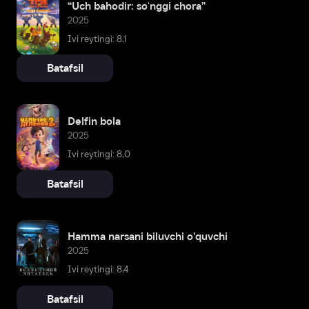
“Uch bahodir: soʻnggi chora”
2025
Ivi reytingi: 8,1
Batafsil
Delfin bola
2025
Ivi reytingi: 8,0
Batafsil
Hamma narsani biluvchi o'quvchi
2025
Ivi reytingi: 8,4
Batafsil