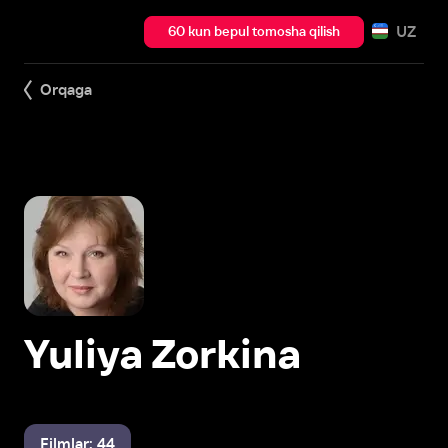
UZ
60 kun bepul tomosha qilish
Orqaga
Yuliya Zorkina
Filmlar: 44