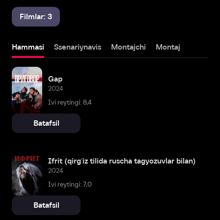
Filmlar: 3
Hammasi
Ssenariynavis
Montajchi
Montaj
Gap
2024
Ivi reytingi: 8,4
Batafsil
Ifrit (qirgʻiz tilida ruscha tagyozuvlar bilan)
2024
Ivi reytingi: 7,0
Batafsil