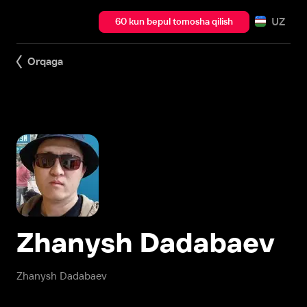
UZ
60 kun bepul tomosha qilish
Orqaga
Zhanysh Dadabaev
Zhanysh Dadabaev