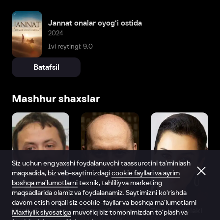
Jannat onalar oyog‘i ostida
2024
Ivi reytingi: 9,0
Batafsil
Mashhur shaxslar
Siz uchun eng yaxshi foydalanuvchi taassurotini ta’minlash
maqsadida, biz veb-saytimizdagi
cookie fayllari va ayrim
boshqa ma’lumotlarni
texnik, tahliliy va marketing
maqsadlarida olamiz va foydalanamiz. Saytimizni ko‘rishda
davom etish orqali siz cookie-fayllar va boshqa ma’lumotlarni
Vitaliy Shlyappo
Sergey Burunov
Tina Kandelaki
Maxfiylik siyosatiga
muvofiq biz tomonimizdan to‘plash va
Produser
Dublyaj aktyori
Produser