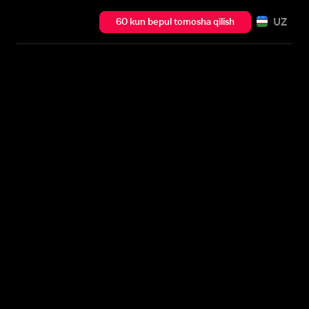
UZ
60 kun bepul tomosha qilish