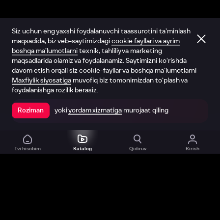
Siz uchun eng yaxshi foydalanuvchi taassurotini ta’minlash
maqsadida, biz veb-saytimizdagi
cookie fayllari va ayrim
boshqa ma’lumotlarni
texnik, tahliliy va marketing
maqsadlarida olamiz va foydalanamiz. Saytimizni ko‘rishda
davom etish orqali siz cookie-fayllar va boshqa ma’lumotlarni
Maxfiylik siyosatiga
muvofiq biz tomonimizdan to‘plash va
foydalanishga rozilik berasiz.
yoki
yordam xizmatiga
murojaat qiling
Roziman
Ilovada ochish
Ivi hisobim
Katalog
Qidiruv
Kirish
Biz haqimizda