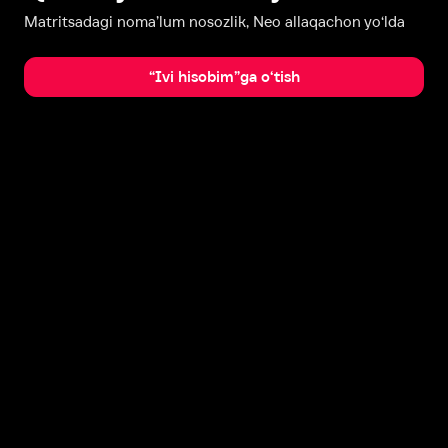
Matritsadagi noma’lum nosozlik, Neo allaqachon yo‘lda
“Ivi hisobim”ga o‘tish