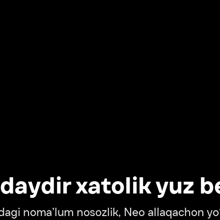
dir xatolik yuz berdi
oma’lum nosozlik, Neo allaqachon yo‘lda
‘tish