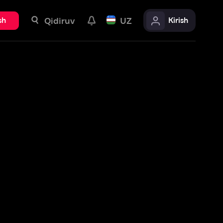
uv
UZ
Kirish