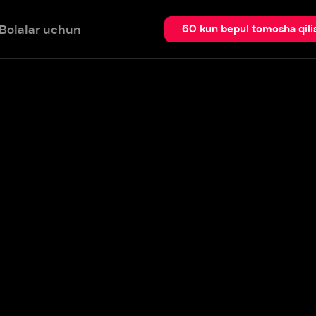
 uchun
Qidir
60 kun bepul tomosha qilish