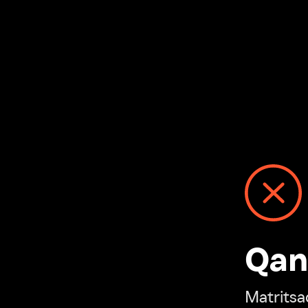
Qanday
Matritsadagi n
“Ivi hisobim”ga o