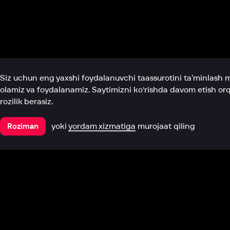
Biz haqimizda
Bo‘limlar