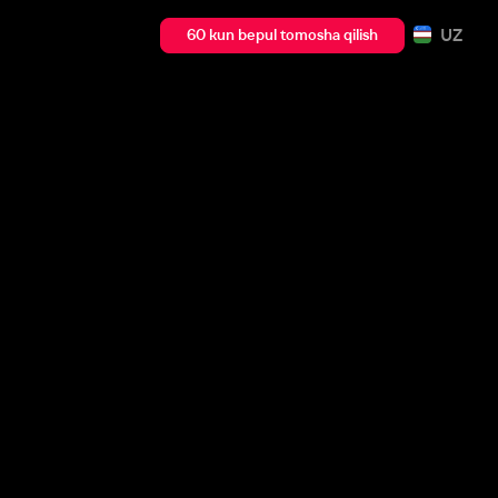
UZ
60 kun bepul tomosha qilish