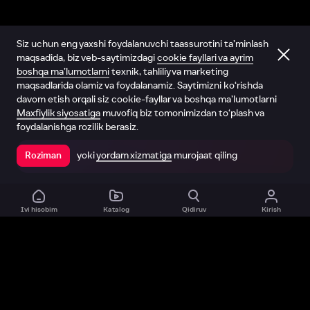
Siz uchun eng yaxshi foydalanuvchi taassurotini ta’minlash
maqsadida, biz veb-saytimizdagi
cookie fayllari va ayrim
boshqa ma’lumotlarni
texnik, tahliliy va marketing
maqsadlarida olamiz va foydalanamiz. Saytimizni ko‘rishda
davom etish orqali siz cookie-fayllar va boshqa ma’lumotlarni
Maxfiylik siyosatiga
muvofiq biz tomonimizdan to‘plash va
foydalanishga rozilik berasiz.
yoki
yordam xizmatiga
murojaat qiling
Roziman
Ilovada ochish
Ivi hisobim
Katalog
Qidiruv
Kirish
Biz haqimizda