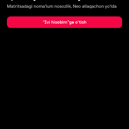
Matritsadagi noma’lum nosozlik, Neo allaqachon yo‘lda
“Ivi hisobim”ga o‘tish