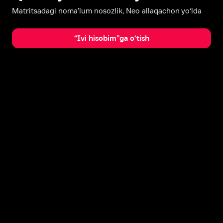
Matritsadagi noma’lum nosozlik, Neo allaqachon yo‘lda
“Ivi hisobim”ga o‘tish