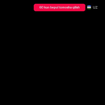
UZ
60 kun bepul tomosha qilish