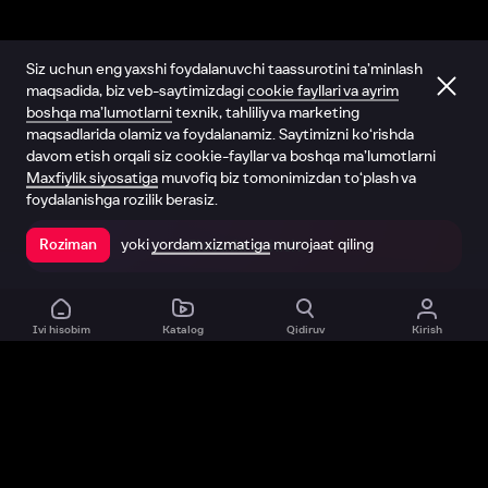
Siz uchun eng yaxshi foydalanuvchi taassurotini ta’minlash
maqsadida, biz veb-saytimizdagi
cookie fayllari va ayrim
boshqa ma’lumotlarni
texnik, tahliliy va marketing
maqsadlarida olamiz va foydalanamiz. Saytimizni ko‘rishda
davom etish orqali siz cookie-fayllar va boshqa ma’lumotlarni
Maxfiylik siyosatiga
muvofiq biz tomonimizdan to‘plash va
foydalanishga rozilik berasiz.
yoki
yordam xizmatiga
murojaat qiling
Roziman
Ilovada ochish
Ivi hisobim
Katalog
Qidiruv
Kirish
Biz haqimizda