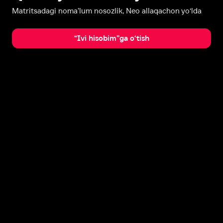
Matritsadagi noma’lum nosozlik, Neo allaqachon yo‘lda
“Ivi hisobim”ga o‘tish