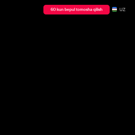
UZ
60 kun bepul tomosha qilish