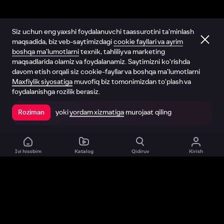
Siz uchun eng yaxshi foydalanuvchi taassurotini ta’minlash
maqsadida, biz veb-saytimizdagi
cookie fayllari va ayrim
boshqa ma’lumotlarni
texnik, tahliliy va marketing
maqsadlarida olamiz va foydalanamiz. Saytimizni ko‘rishda
davom etish orqali siz cookie-fayllar va boshqa ma’lumotlarni
Maxfiylik siyosatiga
muvofiq biz tomonimizdan to‘plash va
foydalanishga rozilik berasiz.
yoki
yordam xizmatiga
murojaat qiling
Roziman
Ilovada ochish
Ivi hisobim
Katalog
Qidiruv
Kirish
Biz haqimizda