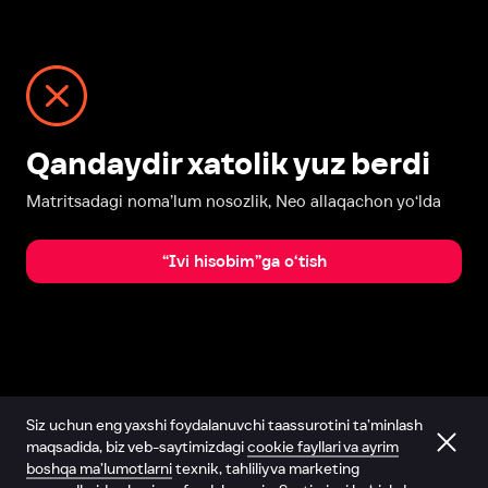
Qandaydir xatolik yuz berdi
Matritsadagi noma’lum nosozlik, Neo allaqachon yo‘lda
“Ivi hisobim”ga o‘tish
Siz uchun eng yaxshi foydalanuvchi taassurotini ta’minlash
maqsadida, biz veb-saytimizdagi
cookie fayllari va ayrim
boshqa ma’lumotlarni
texnik, tahliliy va marketing