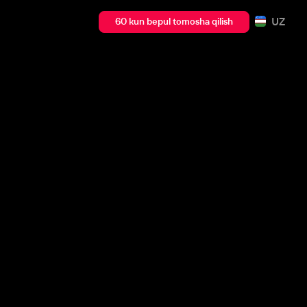
UZ
60 kun bepul tomosha qilish