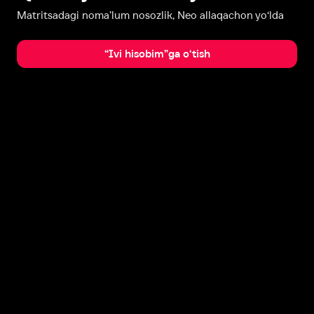
Matritsadagi noma’lum nosozlik, Neo allaqachon yo‘lda
“Ivi hisobim”ga o‘tish