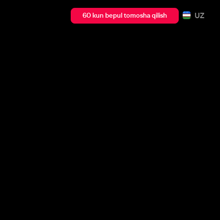
UZ
60 kun bepul tomosha qilish