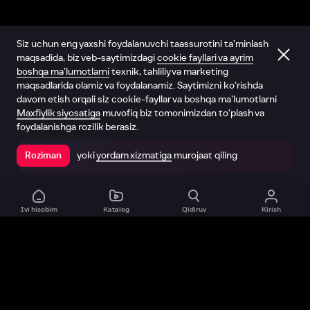
Siz uchun eng yaxshi foydalanuvchi taassurotini ta’minlash
maqsadida, biz veb-saytimizdagi
cookie fayllari va ayrim
boshqa ma’lumotlarni
texnik, tahliliy va marketing
maqsadlarida olamiz va foydalanamiz. Saytimizni ko‘rishda
davom etish orqali siz cookie-fayllar va boshqa ma’lumotlarni
Maxfiylik siyosatiga
muvofiq biz tomonimizdan to‘plash va
foydalanishga rozilik berasiz.
yoki
yordam xizmatiga
murojaat qiling
Roziman
Ilovada ochish
Ivi hisobim
Katalog
Qidiruv
Kirish
Biz haqimizda