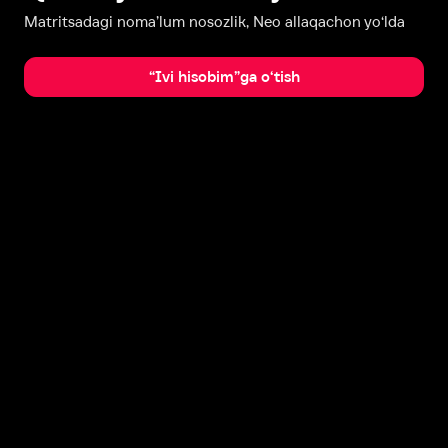
Matritsadagi noma’lum nosozlik, Neo allaqachon yo‘lda
“Ivi hisobim”ga o‘tish