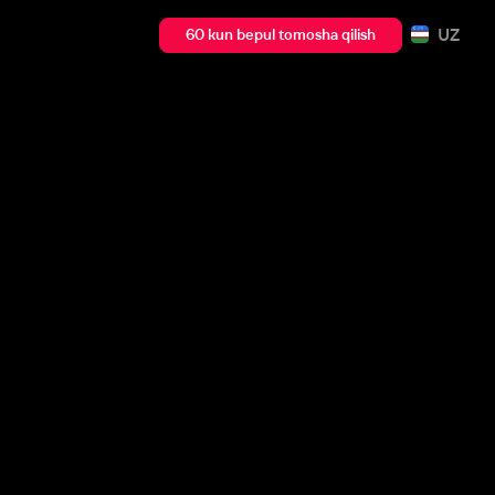
UZ
60 kun bepul tomosha qilish