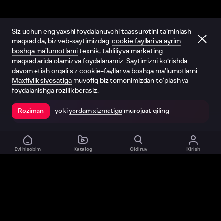
Siz uchun eng yaxshi foydalanuvchi taassurotini ta’minlash
maqsadida, biz veb-saytimizdagi
cookie fayllari va ayrim
boshqa ma’lumotlarni
texnik, tahliliy va marketing
maqsadlarida olamiz va foydalanamiz. Saytimizni ko‘rishda
davom etish orqali siz cookie-fayllar va boshqa ma’lumotlarni
Maxfiylik siyosatiga
muvofiq biz tomonimizdan to‘plash va
foydalanishga rozilik berasiz.
yoki
yordam xizmatiga
murojaat qiling
Roziman
Ilovada ochish
Ivi hisobim
Katalog
Qidiruv
Kirish
Biz haqimizda