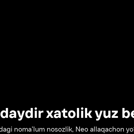
dir xatolik yuz berdi
oma’lum nosozlik, Neo allaqachon yo‘lda
‘tish