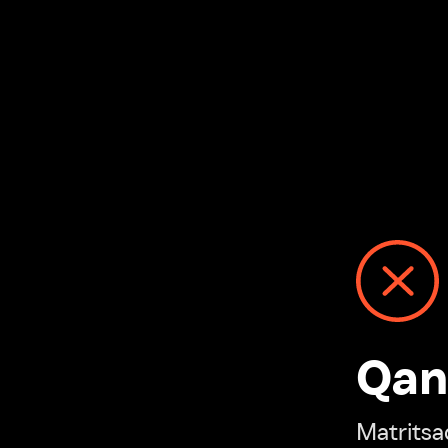
Qanday
Matritsadagi n
“Ivi hisobim”ga o