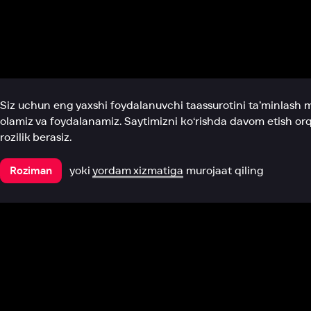
Biz haqimizda
Bo‘limlar