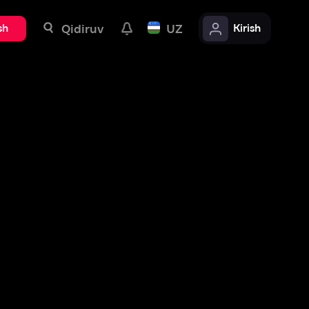
uv
UZ
Kirish