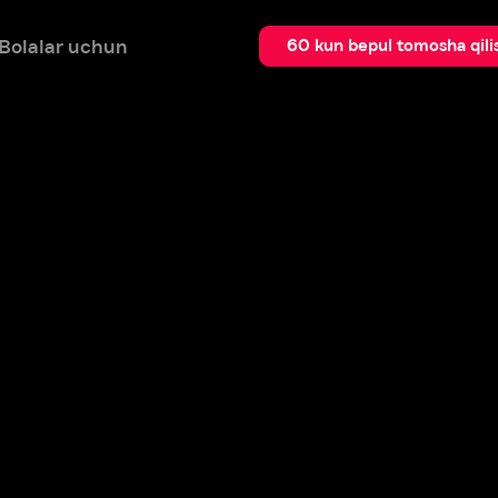
 uchun
Qidir
60 kun bepul tomosha qilish