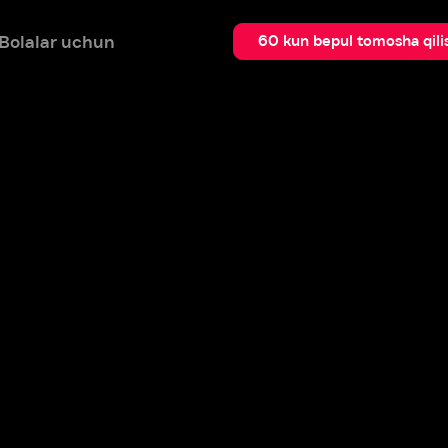
 uchun
Qidir
60 kun bepul tomosha qilish