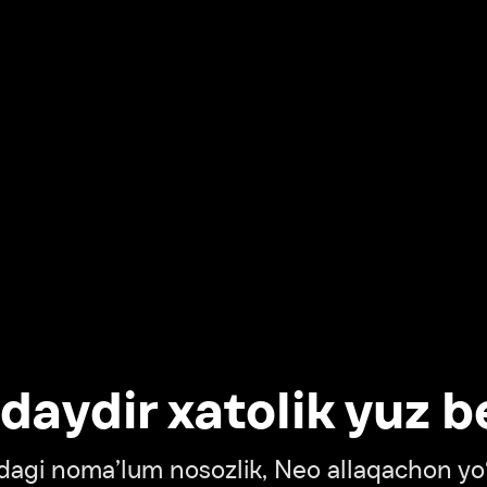
dir xatolik yuz berdi
oma’lum nosozlik, Neo allaqachon yo‘lda
‘tish