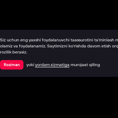
Biz haqimizda
Bo‘limlar