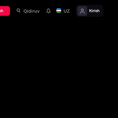
uv
UZ
Kirish