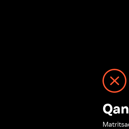
Qanday
Matritsadagi n
“Ivi hisobim”ga o