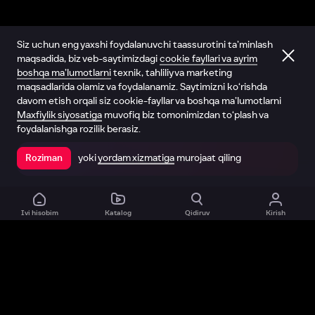
Siz uchun eng yaxshi foydalanuvchi taassurotini ta’minlash
maqsadida, biz veb-saytimizdagi
cookie fayllari va ayrim
boshqa ma’lumotlarni
texnik, tahliliy va marketing
maqsadlarida olamiz va foydalanamiz. Saytimizni ko‘rishda
davom etish orqali siz cookie-fayllar va boshqa ma’lumotlarni
Maxfiylik siyosatiga
muvofiq biz tomonimizdan to‘plash va
foydalanishga rozilik berasiz.
yoki
yordam xizmatiga
murojaat qiling
Roziman
Ilovada ochish
Ivi hisobim
Katalog
Qidiruv
Kirish
Biz haqimizda