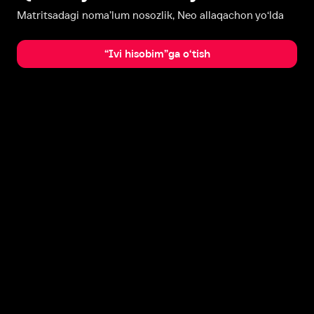
Matritsadagi noma’lum nosozlik, Neo allaqachon yo‘lda
“Ivi hisobim”ga o‘tish