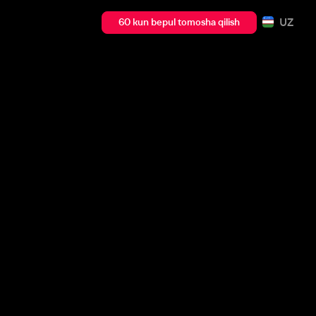
UZ
60 kun bepul tomosha qilish