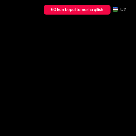
UZ
60 kun bepul tomosha qilish