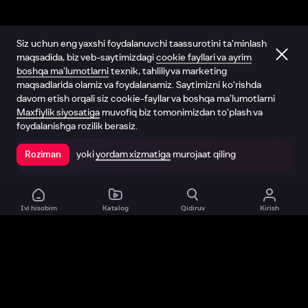
Siz uchun eng yaxshi foydalanuvchi taassurotini ta’minlash
maqsadida, biz veb-saytimizdagi
cookie fayllari va ayrim
boshqa ma’lumotlarni
texnik, tahliliy va marketing
maqsadlarida olamiz va foydalanamiz. Saytimizni ko‘rishda
davom etish orqali siz cookie-fayllar va boshqa ma’lumotlarni
Maxfiylik siyosatiga
muvofiq biz tomonimizdan to‘plash va
foydalanishga rozilik berasiz.
yoki
yordam xizmatiga
murojaat qiling
Roziman
Ilovada ochish
Ivi hisobim
Katalog
Qidiruv
Kirish
Biz haqimizda