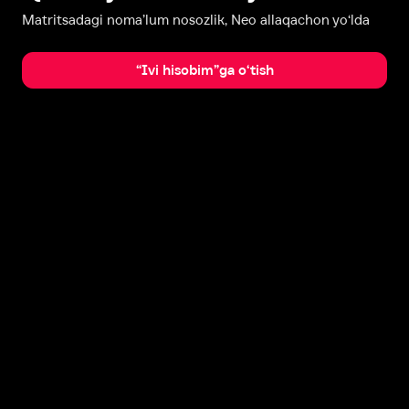
Matritsadagi noma’lum nosozlik, Neo allaqachon yo‘lda
“Ivi hisobim”ga o‘tish