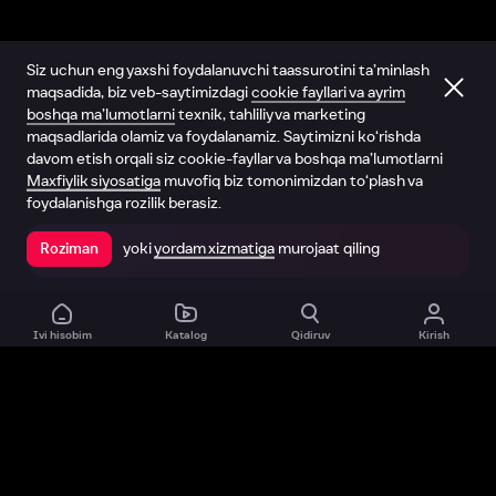
Siz uchun eng yaxshi foydalanuvchi taassurotini ta’minlash
maqsadida, biz veb-saytimizdagi
cookie fayllari va ayrim
boshqa ma’lumotlarni
texnik, tahliliy va marketing
maqsadlarida olamiz va foydalanamiz. Saytimizni ko‘rishda
davom etish orqali siz cookie-fayllar va boshqa ma’lumotlarni
Maxfiylik siyosatiga
muvofiq biz tomonimizdan to‘plash va
foydalanishga rozilik berasiz.
yoki
yordam xizmatiga
murojaat qiling
Roziman
Ilovada ochish
Ivi hisobim
Katalog
Qidiruv
Kirish
Biz haqimizda