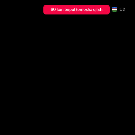
UZ
60 kun bepul tomosha qilish