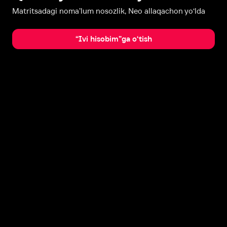
Matritsadagi noma’lum nosozlik, Neo allaqachon yo‘lda
“Ivi hisobim”ga o‘tish