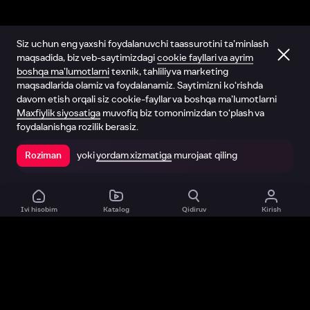
Siz uchun eng yaxshi foydalanuvchi taassurotini ta’minlash
maqsadida, biz veb-saytimizdagi
cookie fayllari va ayrim
boshqa ma’lumotlarni
texnik, tahliliy va marketing
maqsadlarida olamiz va foydalanamiz. Saytimizni ko‘rishda
davom etish orqali siz cookie-fayllar va boshqa ma’lumotlarni
Maxfiylik siyosatiga
muvofiq biz tomonimizdan to‘plash va
foydalanishga rozilik berasiz.
yoki
yordam xizmatiga
murojaat qiling
Roziman
Ilovada ochish
Ivi hisobim
Katalog
Qidiruv
Kirish
Biz haqimizda