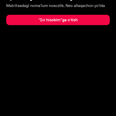
Matritsadagi noma’lum nosozlik, Neo allaqachon yo‘lda
“Ivi hisobim”ga o‘tish