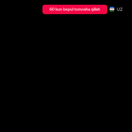
UZ
60 kun bepul tomosha qilish