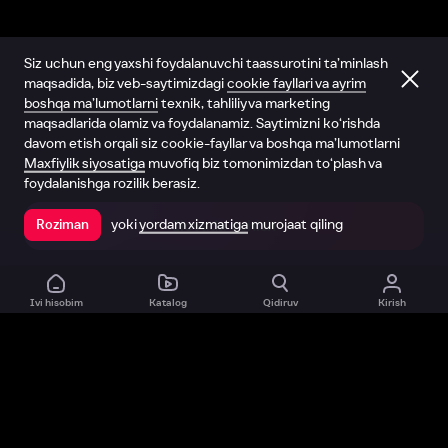
Siz uchun eng yaxshi foydalanuvchi taassurotini ta’minlash
maqsadida, biz veb-saytimizdagi
cookie fayllari va ayrim
boshqa ma’lumotlarni
texnik, tahliliy va marketing
maqsadlarida olamiz va foydalanamiz. Saytimizni ko‘rishda
davom etish orqali siz cookie-fayllar va boshqa ma’lumotlarni
Maxfiylik siyosatiga
muvofiq biz tomonimizdan to‘plash va
foydalanishga rozilik berasiz.
yoki
yordam xizmatiga
murojaat qiling
Roziman
Ilovada ochish
Ivi hisobim
Katalog
Qidiruv
Kirish
Biz haqimizda