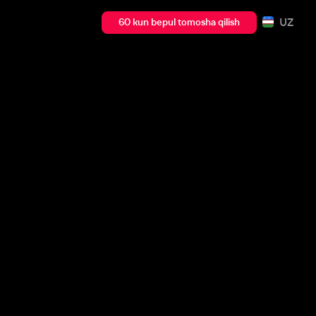
UZ
60 kun bepul tomosha qilish