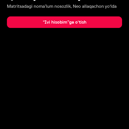
Matritsadagi noma’lum nosozlik, Neo allaqachon yo‘lda
“Ivi hisobim”ga o‘tish