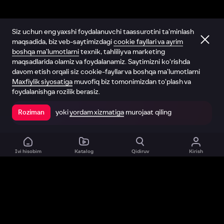
Siz uchun eng yaxshi foydalanuvchi taassurotini ta’minlash
maqsadida, biz veb-saytimizdagi
cookie fayllari va ayrim
boshqa ma’lumotlarni
texnik, tahliliy va marketing
maqsadlarida olamiz va foydalanamiz. Saytimizni ko‘rishda
davom etish orqali siz cookie-fayllar va boshqa ma’lumotlarni
Maxfiylik siyosatiga
muvofiq biz tomonimizdan to‘plash va
foydalanishga rozilik berasiz.
yoki
yordam xizmatiga
murojaat qiling
Roziman
Ilovada ochish
Ivi hisobim
Katalog
Qidiruv
Kirish
Biz haqimizda