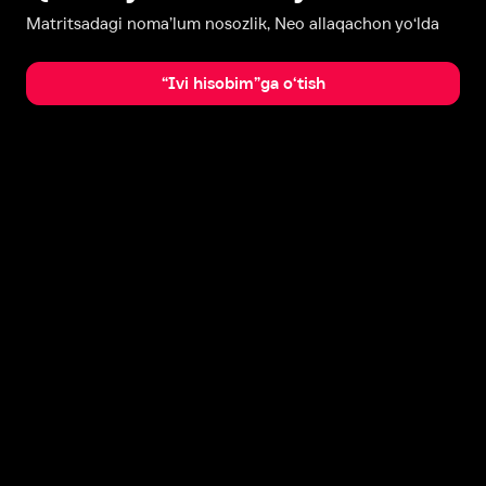
Matritsadagi noma’lum nosozlik, Neo allaqachon yo‘lda
“Ivi hisobim”ga o‘tish