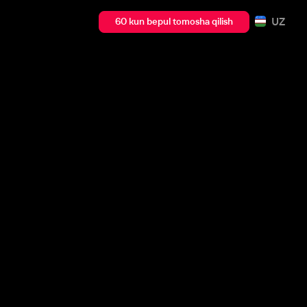
UZ
60 kun bepul tomosha qilish