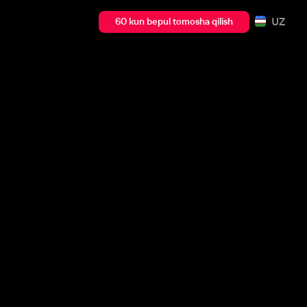
UZ
60 kun bepul tomosha qilish