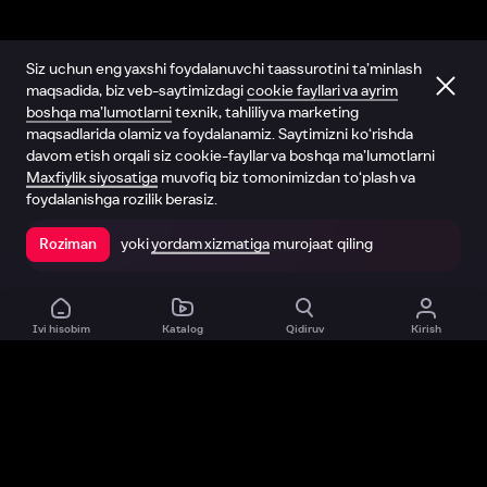
Siz uchun eng yaxshi foydalanuvchi taassurotini ta’minlash
maqsadida, biz veb-saytimizdagi
cookie fayllari va ayrim
boshqa ma’lumotlarni
texnik, tahliliy va marketing
maqsadlarida olamiz va foydalanamiz. Saytimizni ko‘rishda
davom etish orqali siz cookie-fayllar va boshqa ma’lumotlarni
Maxfiylik siyosatiga
muvofiq biz tomonimizdan to‘plash va
foydalanishga rozilik berasiz.
yoki
yordam xizmatiga
murojaat qiling
Roziman
Ilovada ochish
Ivi hisobim
Katalog
Qidiruv
Kirish
Biz haqimizda