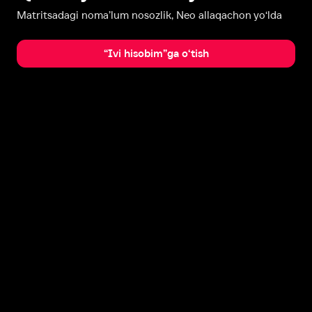
Matritsadagi noma’lum nosozlik, Neo allaqachon yo‘lda
“Ivi hisobim”ga o‘tish