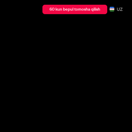
UZ
60 kun bepul tomosha qilish