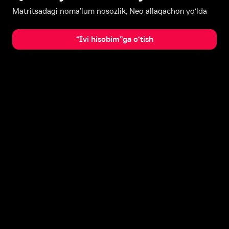
Matritsadagi noma’lum nosozlik, Neo allaqachon yo‘lda
“Ivi hisobim”ga o‘tish