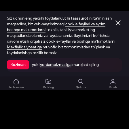
Siz uchun eng yaxshi foydalanuvchi taassurotini ta’minlash
maqsadida, biz veb-saytimizdagi
cookie fayllari va ayrim
boshqa ma’lumotlarni
texnik, tahliliy va marketing
maqsadlarida olamiz va foydalanamiz. Saytimizni ko‘rishda
davom etish orqali siz cookie-fayllar va boshqa ma’lumotlarni
Maxfiylik siyosatiga
muvofiq biz tomonimizdan to‘plash va
foydalanishga rozilik berasiz.
yoki
yordam xizmatiga
murojaat qiling
Roziman
Ilovada ochish
Ivi hisobim
Katalog
Qidiruv
Kirish
Biz haqimizda