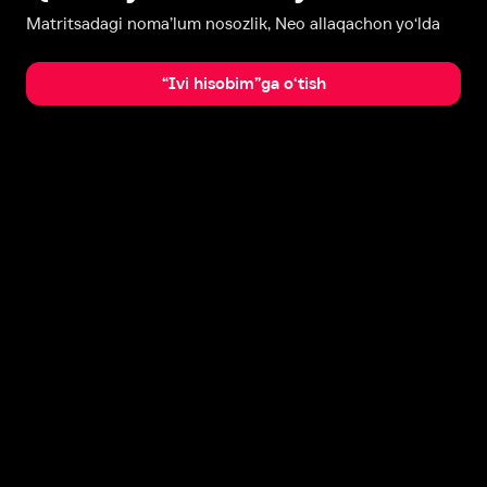
Matritsadagi noma’lum nosozlik, Neo allaqachon yo‘lda
“Ivi hisobim”ga o‘tish