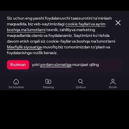
Siz uchun eng yaxshi foydalanuvchi taassurotini ta’minlash
maqsadida, biz veb-saytimizdagi
cookie fayllari va ayrim
boshqa ma’lumotlarni
texnik, tahliliy va marketing
maqsadlarida olamiz va foydalanamiz. Saytimizni ko‘rishda
davom etish orqali siz cookie-fayllar va boshqa ma’lumotlarni
Maxfiylik siyosatiga
muvofiq biz tomonimizdan to‘plash va
foydalanishga rozilik berasiz.
yoki
yordam xizmatiga
murojaat qiling
Roziman
Ilovada ochish
Ivi hisobim
Katalog
Qidiruv
Kirish
Biz haqimizda