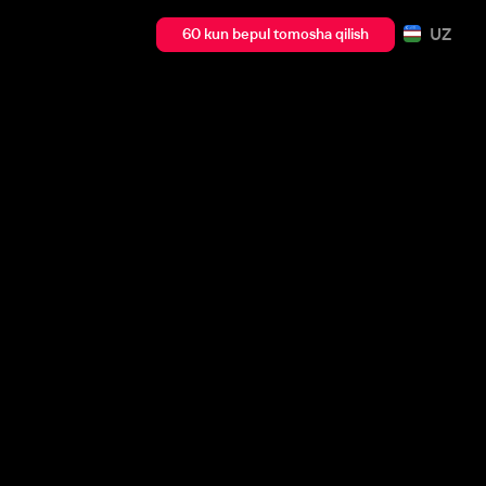
UZ
60 kun bepul tomosha qilish