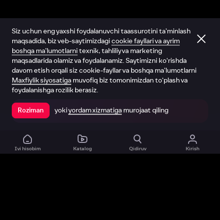
Siz uchun eng yaxshi foydalanuvchi taassurotini ta’minlash
maqsadida, biz veb-saytimizdagi
cookie fayllari va ayrim
boshqa ma’lumotlarni
texnik, tahliliy va marketing
maqsadlarida olamiz va foydalanamiz. Saytimizni ko‘rishda
davom etish orqali siz cookie-fayllar va boshqa ma’lumotlarni
Maxfiylik siyosatiga
muvofiq biz tomonimizdan to‘plash va
foydalanishga rozilik berasiz.
yoki
yordam xizmatiga
murojaat qiling
Roziman
Ilovada ochish
Ivi hisobim
Katalog
Qidiruv
Kirish
Biz haqimizda