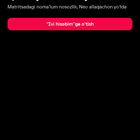
Matritsadagi noma’lum nosozlik, Neo allaqachon yo‘lda
“Ivi hisobim”ga o‘tish