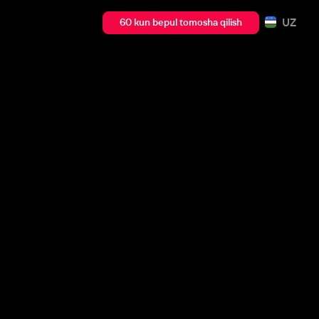
UZ
60 kun bepul tomosha qilish