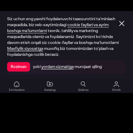
Siz uchun eng yaxshi foydalanuvchi taassurotini ta’minlash
maqsadida, biz veb-saytimizdagi
cookie fayllari va ayrim
boshqa ma’lumotlarni
texnik, tahliliy va marketing
maqsadlarida olamiz va foydalanamiz. Saytimizni ko‘rishda
davom etish orqali siz cookie-fayllar va boshqa ma’lumotlarni
Maxfiylik siyosatiga
muvofiq biz tomonimizdan to‘plash va
foydalanishga rozilik berasiz.
yoki
yordam xizmatiga
murojaat qiling
Roziman
Ilovada ochish
Ivi hisobim
Katalog
Qidiruv
Kirish
Biz haqimizda