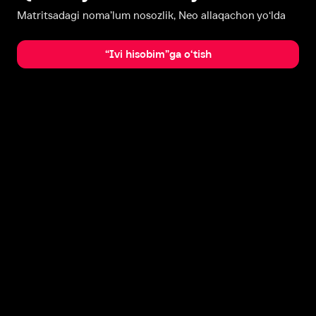
Matritsadagi noma’lum nosozlik, Neo allaqachon yo‘lda
“Ivi hisobim”ga o‘tish