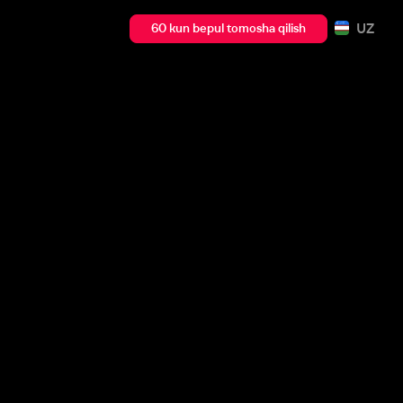
UZ
60 kun bepul tomosha qilish