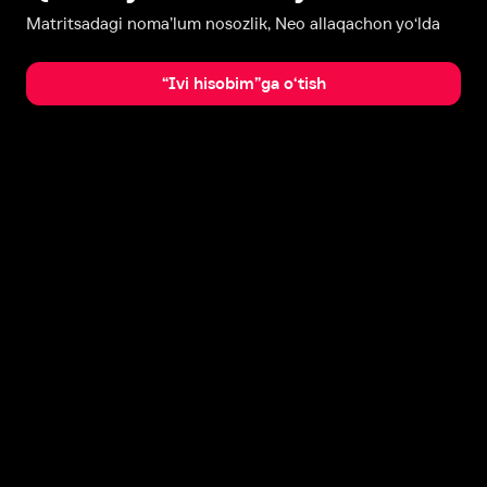
Matritsadagi noma’lum nosozlik, Neo allaqachon yo‘lda
“Ivi hisobim”ga o‘tish