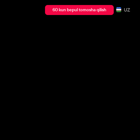
UZ
60 kun bepul tomosha qilish