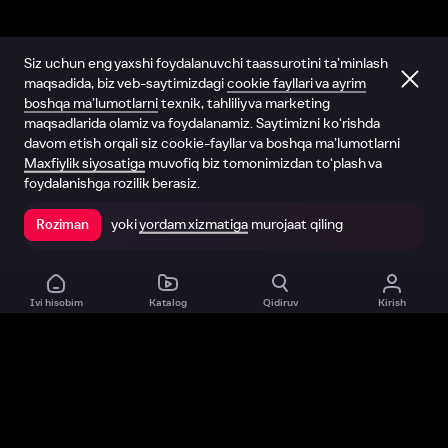
Siz uchun eng yaxshi foydalanuvchi taassurotini ta’minlash
maqsadida, biz veb-saytimizdagi
cookie fayllari va ayrim
boshqa ma’lumotlarni
texnik, tahliliy va marketing
maqsadlarida olamiz va foydalanamiz. Saytimizni ko‘rishda
davom etish orqali siz cookie-fayllar va boshqa ma’lumotlarni
Maxfiylik siyosatiga
muvofiq biz tomonimizdan to‘plash va
foydalanishga rozilik berasiz.
yoki
yordam xizmatiga
murojaat qiling
Roziman
Ilovada ochish
Ivi hisobim
Katalog
Qidiruv
Kirish
Biz haqimizda