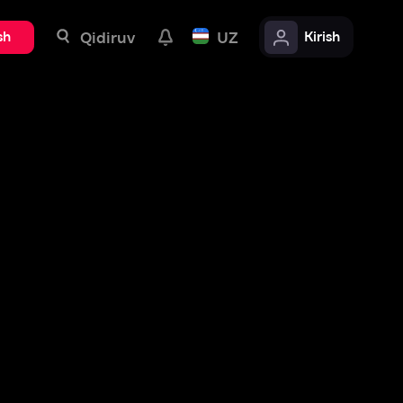
uv
UZ
Kirish