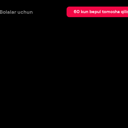
 uchun
Qidir
60 kun bepul tomosha qilish