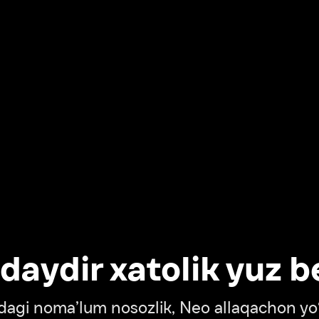
dir xatolik yuz berdi
oma’lum nosozlik, Neo allaqachon yo‘lda
‘tish