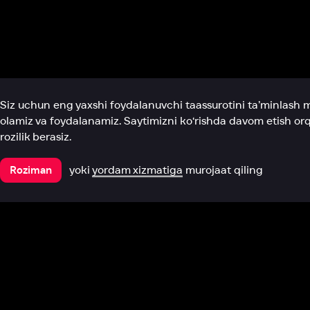
Biz haqimizda
Bo‘limlar