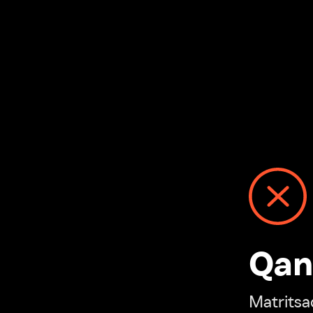
Qanday
Matritsadagi n
“Ivi hisobim”ga o