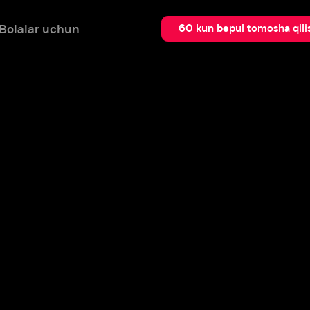
 uchun
Qidir
60 kun bepul tomosha qilish