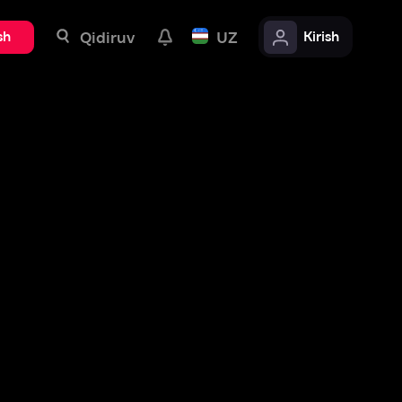
uv
UZ
Kirish