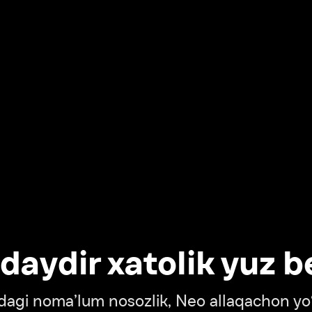
dir xatolik yuz berdi
oma’lum nosozlik, Neo allaqachon yo‘lda
‘tish