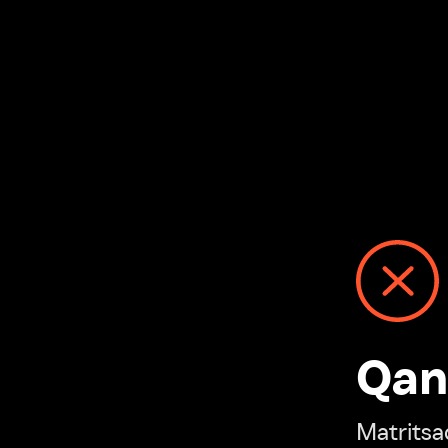
Qanday
Matritsadagi n
“Ivi hisobim”ga o