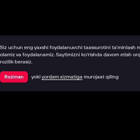
Biz haqimizda
Bo‘limlar