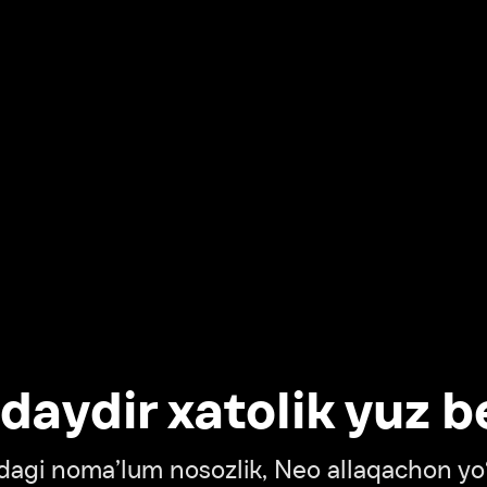
dir xatolik yuz berdi
oma’lum nosozlik, Neo allaqachon yo‘lda
‘tish