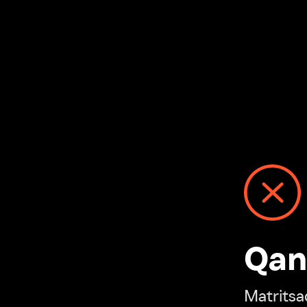
Qanday
Matritsadagi n
“Ivi hisobim”ga o