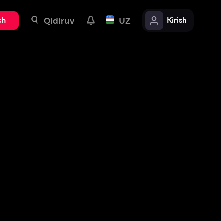
uv
UZ
Kirish