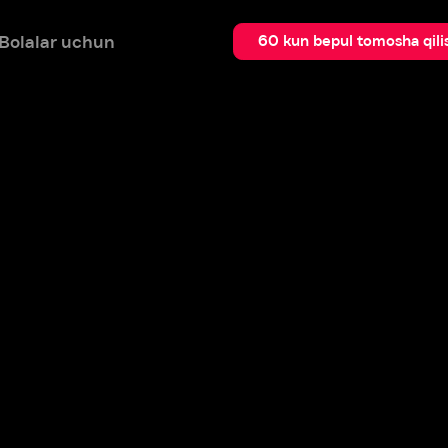
 uchun
Qidir
60 kun bepul tomosha qilish