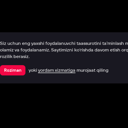
Biz haqimizda
Bo‘limlar