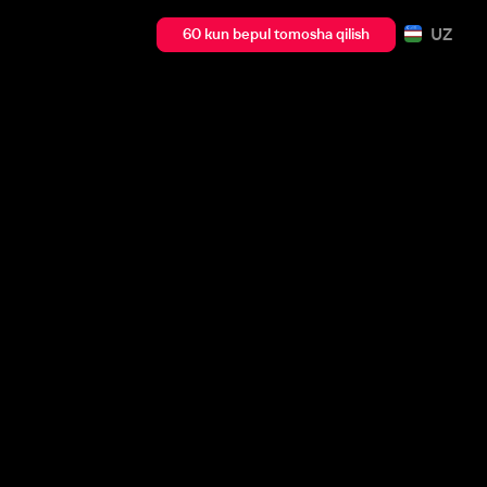
UZ
60 kun bepul tomosha qilish