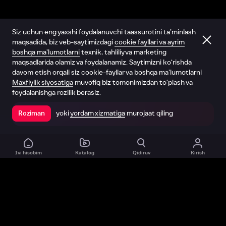
Siz uchun eng yaxshi foydalanuvchi taassurotini ta’minlash
maqsadida, biz veb-saytimizdagi
cookie fayllari va ayrim
boshqa ma’lumotlarni
texnik, tahliliy va marketing
maqsadlarida olamiz va foydalanamiz. Saytimizni ko‘rishda
davom etish orqali siz cookie-fayllar va boshqa ma’lumotlarni
Maxfiylik siyosatiga
muvofiq biz tomonimizdan to‘plash va
foydalanishga rozilik berasiz.
yoki
yordam xizmatiga
murojaat qiling
Roziman
Ilovada ochish
Ivi hisobim
Katalog
Qidiruv
Kirish
Biz haqimizda