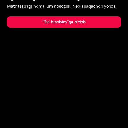
Matritsadagi noma’lum nosozlik, Neo allaqachon yo‘lda
“Ivi hisobim”ga o‘tish