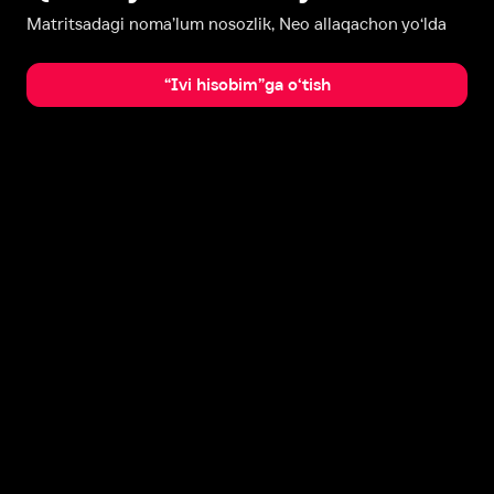
Matritsadagi noma’lum nosozlik, Neo allaqachon yo‘lda
“Ivi hisobim”ga o‘tish