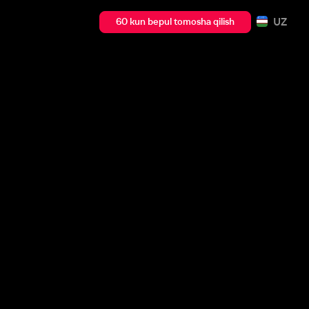
UZ
60 kun bepul tomosha qilish