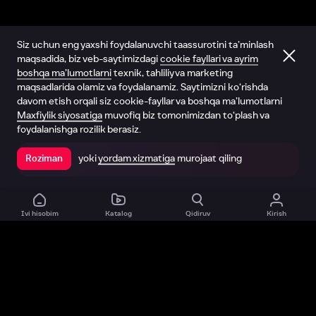
Siz uchun eng yaxshi foydalanuvchi taassurotini ta’minlash
maqsadida, biz veb-saytimizdagi
cookie fayllari va ayrim
boshqa ma’lumotlarni
texnik, tahliliy va marketing
maqsadlarida olamiz va foydalanamiz. Saytimizni ko‘rishda
davom etish orqali siz cookie-fayllar va boshqa ma’lumotlarni
Maxfiylik siyosatiga
muvofiq biz tomonimizdan to‘plash va
foydalanishga rozilik berasiz.
yoki
yordam xizmatiga
murojaat qiling
Roziman
Ilovada ochish
Ivi hisobim
Katalog
Qidiruv
Kirish
Biz haqimizda