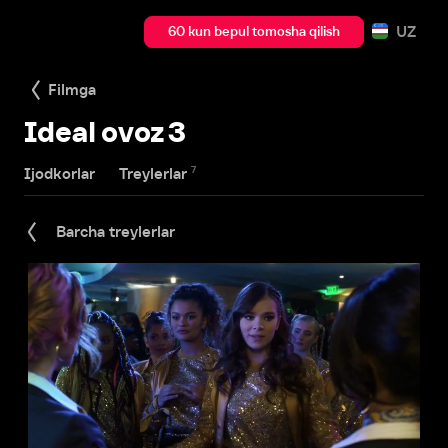
UZ
60 kun bepul tomosha qilish
Filmga
Ideal ovoz 3
7
Ijodkorlar
Treylerlar
Barcha treylerlar