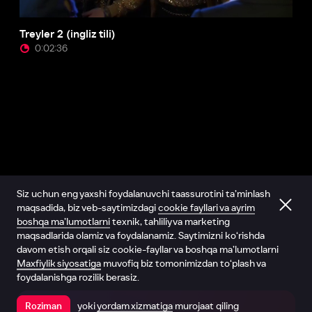
Treyler 2 (ingliz tili)
0:02:36
Siz uchun eng yaxshi foydalanuvchi taassurotini ta’minlash
maqsadida, biz veb-saytimizdagi
cookie fayllari va ayrim
boshqa ma’lumotlarni
texnik, tahliliy va marketing
maqsadlarida olamiz va foydalanamiz. Saytimizni ko‘rishda
davom etish orqali siz cookie-fayllar va boshqa ma’lumotlarni
Maxfiylik siyosatiga
muvofiq biz tomonimizdan to‘plash va
foydalanishga rozilik berasiz.
yoki
yordam xizmatiga
murojaat qiling
Roziman
Ilovada ochish