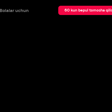
 uchun
Qidir
60 kun bepul tomosha qilish