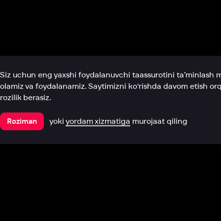
Biz haqimizda
Bo‘limlar