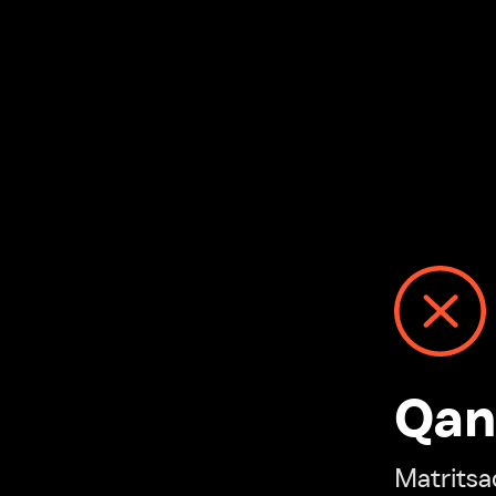
Qanday
Matritsadagi n
“Ivi hisobim”ga o