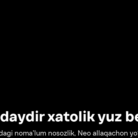
dir xatolik yuz berdi
oma’lum nosozlik, Neo allaqachon yo‘lda
‘tish