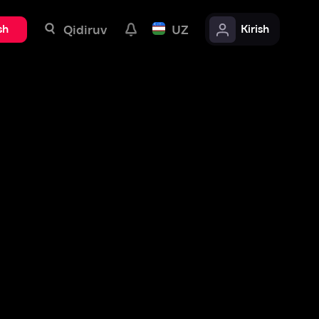
uv
UZ
Kirish