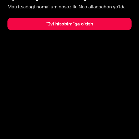
Matritsadagi noma’lum nosozlik, Neo allaqachon yo‘lda
“Ivi hisobim”ga o‘tish