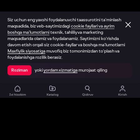
Siz uchun eng yaxshi foydalanuvchi taassurotini ta’minlash
maqsadida, biz veb-saytimizdagi
cookie fayllari va ayrim
boshqa ma’lumotlarni
texnik, tahliliy va marketing
maqsadlarida olamiz va foydalanamiz. Saytimizni ko‘rishda
davom etish orqali siz cookie-fayllar va boshqa ma’lumotlarni
Maxfiylik siyosatiga
muvofiq biz tomonimizdan to‘plash va
foydalanishga rozilik berasiz.
yoki
yordam xizmatiga
murojaat qiling
Roziman
Ilovada ochish
Ivi hisobim
Katalog
Qidiruv
Kirish
Biz haqimizda