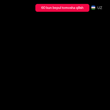
UZ
60 kun bepul tomosha qilish